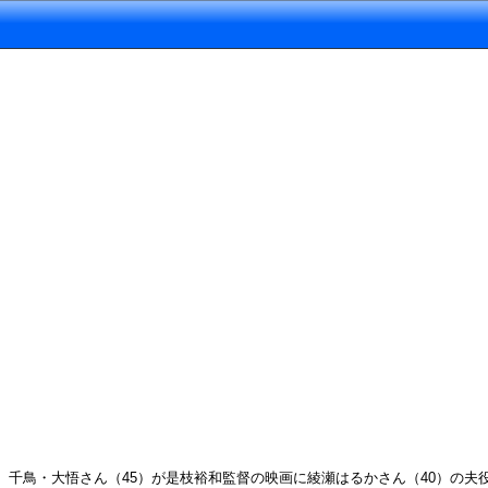
千鳥・大悟さん（45）が是枝裕和監督の映画に綾瀬はるかさん（40）の夫