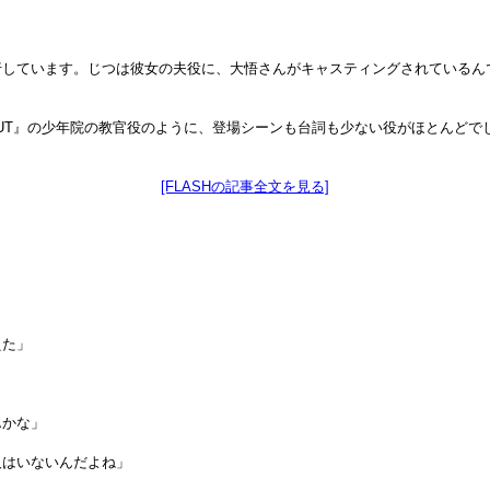
しています。じつは彼女の夫役に、大悟さんがキャスティングされているん
OUT』の少年院の教官役のように、登場シーンも台詞も少ない役がほとんど
[FLASHの記事全文を見る]
えた」
んかな」
人はいないんだよね」