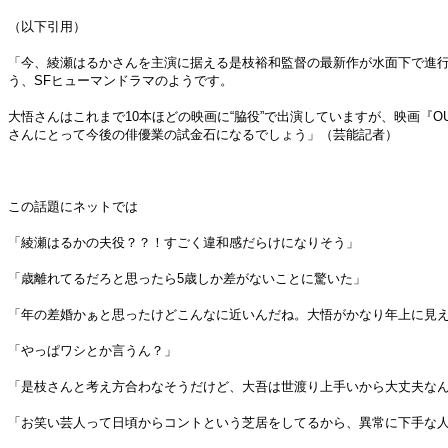
（以下引用）
「今、綾瀬はるかさんを主演に据える是枝裕和監督の最新作が水面下で進行
う、SFヒューマンドラマのようです。
大悟さんはこれまで10本ほどの映画に“脇役”で出演していますが、映画『
さんにとって今後の俳優業の試金石になるでしょう」（芸能記者）
この話題にネットでは
「綾瀬はるかの夫役？？！すごく違和感だらけになりそう」
「歳離れてるだろと思ったら5歳しか差がないことに驚いた」
「年の差婚かぁと思ったけどこんなに近いんだね。大悟がかなり年上に見
「やっぱワシとか言うん？」
「是枝さんと考え方合わなそうだけど、大吾は世渡り上手いから大丈夫な
「お笑い芸人って日頃からコントという芝居をしてるから、異常に下手な