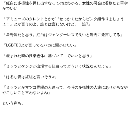
「紅白に多様性を押し出すなってのはわかる。女性の司会は着物だと華や
かでいい」
「アミューズのタレントとかが『せっかくだからピンク組作りましょう
よ！』とか言うのよ。誰とは言わないけど」 誰?」
「星野源だと思う。紅白はジェンダーレスで良いと過去に発言してる」
「LGBT🏳️‍🌈とか言ってるバカに聞かせたい」
「産まれた時の性染色体に基づいて、でいいと思う」
「ミッツとケンジが出場する紅白ってどういう状況なんだよｗ」
「はるな愛は紅組と言いそうw」
「ミッツとかマツコ界隈の人達って、今時の多様性の人達にありがちなや
やこしいこと言わないよね」
という声も。