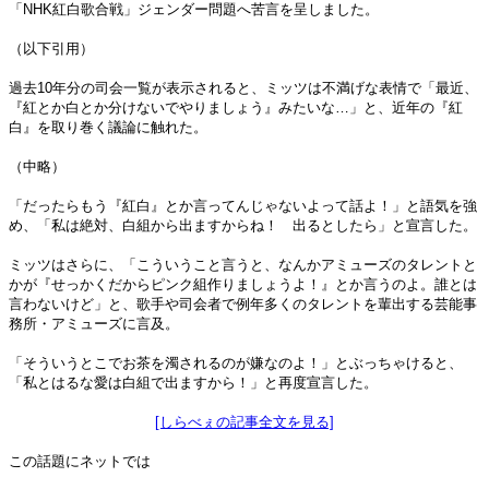
「NHK紅白歌合戦」ジェンダー問題へ苦言を呈しました。
（以下引用）
過去10年分の司会一覧が表示されると、ミッツは不満げな表情で「最近、
『紅とか白とか分けないでやりましょう』みたいな…」と、近年の『紅
白』を取り巻く議論に触れた。
（中略）
「だったらもう『紅白』とか言ってんじゃないよって話よ！」と語気を強
め、「私は絶対、白組から出ますからね！ 出るとしたら」と宣言した。
ミッツはさらに、「こういうこと言うと、なんかアミューズのタレントと
かが『せっかくだからピンク組作りましょうよ！』とか言うのよ。誰とは
言わないけど」と、歌手や司会者で例年多くのタレントを輩出する芸能事
務所・アミューズに言及。
「そういうとこでお茶を濁されるのが嫌なのよ！」とぶっちゃけると、
「私とはるな愛は白組で出ますから！」と再度宣言した。
[しらべぇの記事全文を見る]
この話題にネットでは