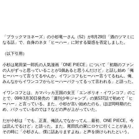
「ブラックマヨネーズ」の小杉竜一さん（52）が8月29日「酒のツマミに
なる話」で、自身のネタ「ヒーハー」に対する疑惑を否定しました。
（以下引用）
小杉は尾田栄一郎氏の人気漫画「ONE PIECE」について「初期のファン
の人がずっと思っていることが1個あると思うんだけど」と話し始め「俺
ヒーハーって言うてるやんか。イワンコフもヒーハー言うてるねん。俺、
みんなからイワンコフからヒーハーパクってるって言われる」と語った。
イワンコフとは、カマバッカ王国の女王「エンポリオ・イワンコフ」のこ
とで、09年3月30日発売の「週刊少年ジャンプ」の第537話で初めて「ヒ
ーハー」と言っている。また、小杉が言い始めたのも、ほぼ同時期のた
め、パクっているのでは？などの声が上がっていた。
だが小杉は「でも、正直、俺読んでなかってん…最初、ONE PIECE。今
は読んでるけど」と語った。また、尾田氏の家にロケに行くことがあり、
その時に「小杉さん、僕に話ありますよね」と声を掛けられたという。