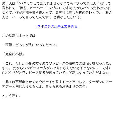
尾田氏は「“パクってるて言われませんか？でもパクってませんよね”って
言われて。“僕も、ヒーハーっていうの、小杉さんからパクったわけでは
なくて、僕が原稿を書き終わって、集英社に渡した後のテレビで、小杉さ
んヒーハーって言ってたんです”」と明かしたという。
[スポニチの記事全文を見る]
この話題にネットでは
「実際、どっちが先にやってたの？」
「完全に小杉」
「これ、たしか小杉の方が先でワンピースの連載での登場が後だった気が
する。 だからワンピースの方がパクりにならないとイケないのに、小杉
がパクりだとワンピース読者が言っていて、問題になってたんだよなぁ」
「元々は西部劇とかでカウボーイが発する掛け声でしょ。ターザンのアー
アアーと同じようなもんよ。昔からあるお決まりの文句」
という声も。