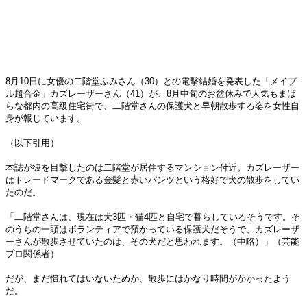
8月10日に女優の二階堂ふみさん（30）との電撃結婚を発表した「メイプ
ル超合金」カズレーザーさん（41）が、8月中旬のお盆休みで人気もまば
らな都内の高級住宅街で、二階堂さんの保護犬と早朝散歩する姿を女性自
身が報じています。
（以下引用）
本誌が彼を目撃したのは二階堂が居住するマンション付近。カズレーザー
はトレードマークである金髪と赤いパンツという格好で犬の散歩をしてい
たのだ。
「二階堂さんは、現在は犬3匹・猫4匹と自宅で暮らしているそうです。そ
のうちの一頭はボランティアで預かっている保護犬だそうで、カズレーザ
ーさんが散歩させていたのは、その犬だと思われます。（中略）」（芸能
プロ関係者）
だが、まだ慣れてはいないためか、散歩にはかなり時間がかかったよう
だ。