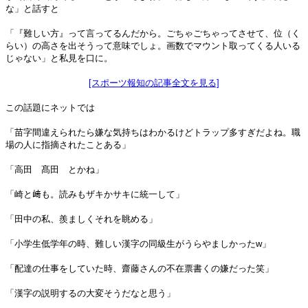
な」と話すと
「『難しい方』って言ってるんだから。ごちゃごちゃってさせて、位（く
らい）の高さを出そうって意味でしょ。画数でマウント取ってくる人いる
じゃない」と私見を口に。
[スポーツ報知の記事全文を見る]
この話題にネットでは
「苗字間違えられたら嫌な気持ちはわかるけどトラップ多すぎだよね。職
場の人に指摘されたことある」
「高田 髙田 とかね」
「崎と﨑も。読みもザキかサキに統一して」
「田中の私、羨ましくそれを眺める」
「小学生低学年の時、難しい漢字の同級生がうらやましかったw」
「配達の仕事をしていた時、齋藤さんの不在票書くの嫌だった笑」
「漢字の説明するの大変そうだなと思う」