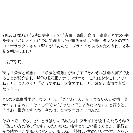
7月28日放送の「5時に夢中！」で「斉藤、斎藤、齊藤、齋藤」と4つの字
を使う「さいとう」について説明した記事を紹介した際、タレントのマツ
コ・デラックスさん（52）が「あんなにプライドがあるんだろうね」と私
見を明かしました。
（以下引用）
実は「斉藤と齊藤」、「斎藤と齋藤」が同じ字でそれぞれは別の漢字であ
ることが紹介され、MCの垣花正アナウンサーが「これはややこしいです
ね」と、つぶやくと「そうですね。大変ですね」と、冷めた表情で苦笑し
たマツコ。
MCの大島由香里アナウンサーが「こだわる人とそうでない人が結構、分
かれますよね。『そっちの“さい”じゃないでしょみたいな』」と言うと、
「まあ、批判ですよね、今のは」とマツコはツッコんだ。
その上で「でも、さいとうはなんであんなにプライドがあるんだろうね？
『難しい方の“さい”です』みたいなね。略すとすごい言う方とか。銀行と
かで隣で叫んでるババアとかいるよね。『難しい方の“さい”です』みたい