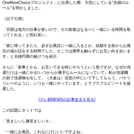
OneMoreChoiceプロジェクト」に出席した際、大切にしている"夫婦のル
ール"を明かしました。
（以下引用）
「旦那は地方の仕事が多いので、その前後はなるべく一緒にいる時間を取
ってくれる」と照れ笑い。
「家に帰ってきたら、必ずお風呂に一緒に入るとか。結婚する前からお風
呂の場が話をする時間でした。そこでは携帯も触らずにお互い向き合いま
す」と夫婦円満の秘けつを紹介。
さらに「家事とかも、お互いできる時にやろうという形ですが。なぜか洗
濯だけは一緒にやる!いつからか勝手なルールになっていて。私が洗濯機
の前で洗濯物を出して、（大倉は）浴室の中にいて干してもらう。バケツ
リレーのように、いつも一緒にやっています」とラブラブエピソードを披
露した。
[テレ朝NEWSの記事全文を見る]
この話題にネットでは
「羨ましいし微笑ましい☺️」
「一緒にお風呂。これなにげにいいですよね」