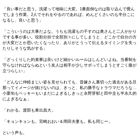
「良い事だと思う。洗濯って地味に大変。1番面倒なのは取り込んで畳ん
でしまう作業。2人でそれをやるのであれば、めんどくさいのも半分こに
なるし、良いと思う」
「こういうのは大事だよな。うちも洗濯もの干すのは奥さんと二人がかり
でする事が多い。役割分担で全部別々にしてしまうと、どこかで自分の方
が大変だとか思いたくなったり、ありがとうって伝えるタイミングを失っ
たりしそうな気がする」
「ざっくりした約束事は良いけど細かいルールはしんどいよね。当番制を
守らなければならぬという友人は相手が少しサボってしまうとすごく腹が
立つらしい」
「どんなに仲睦まじい姿を見せられても、昔嫁さん裏切った過去がある旦
那ってイメージが抜けないのは、きっと、私の勝手なトラウマだろうな…
小栗旬もベッキーもいまだによぎるしきっと永野芽郁と田中圭も半永久的
によぎるなぁ」
「わかる。渡部も東出昌大」
「キョンキョンも。宮崎おおい＆岡田夫妻も。私も同じー」
という声も。