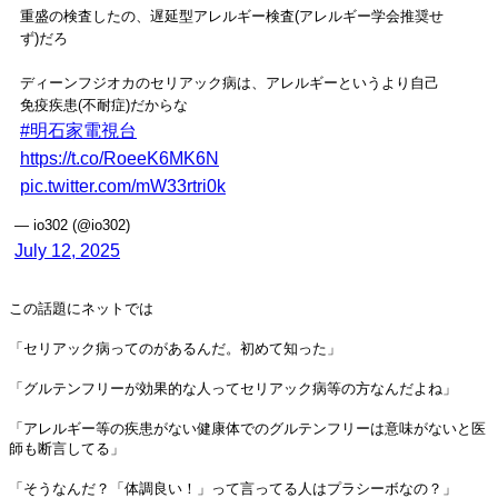
重盛の検査したの、遅延型アレルギー検査(アレルギー学会推奨せ
ず)だろ
ディーンフジオカのセリアック病は、アレルギーというより自己
免疫疾患(不耐症)だからな
#明石家電視台
https://t.co/RoeeK6MK6N
pic.twitter.com/mW33rtri0k
— io302 (@io302)
July 12, 2025
この話題にネットでは
「セリアック病ってのがあるんだ。初めて知った」
「グルテンフリーが効果的な人ってセリアック病等の方なんだよね」
「アレルギー等の疾患がない健康体でのグルテンフリーは意味がないと医
師も断言してる」
「そうなんだ？「体調良い！」って言ってる人はプラシーボなの？」