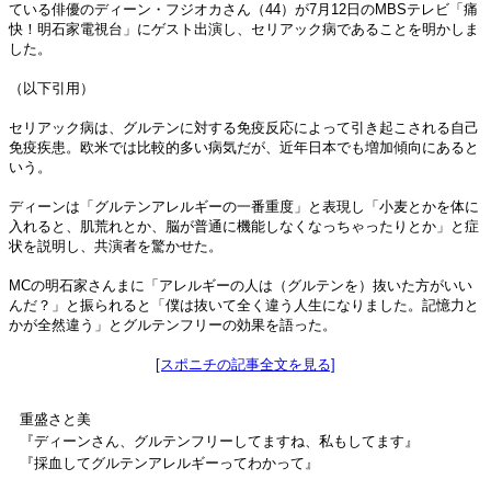
ている俳優のディーン・フジオカさん（44）が7月12日のMBSテレビ「痛
快！明石家電視台」にゲスト出演し、セリアック病であることを明かしま
した。
（以下引用）
セリアック病は、グルテンに対する免疫反応によって引き起こされる自己
免疫疾患。欧米では比較的多い病気だが、近年日本でも増加傾向にあると
いう。
ディーンは「グルテンアレルギーの一番重度」と表現し「小麦とかを体に
入れると、肌荒れとか、脳が普通に機能しなくなっちゃったりとか」と症
状を説明し、共演者を驚かせた。
MCの明石家さんまに「アレルギーの人は（グルテンを）抜いた方がいい
んだ？」と振られると「僕は抜いて全く違う人生になりました。記憶力と
かが全然違う」とグルテンフリーの効果を語った。
[スポニチの記事全文を見る]
重盛さと美
『ディーンさん、グルテンフリーしてますね、私もしてます』
『採血してグルテンアレルギーってわかって』