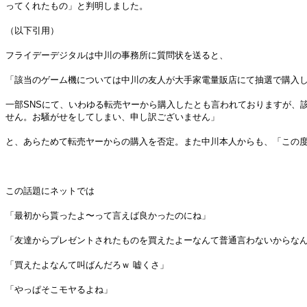
ってくれたもの」と判明しました。
（以下引用）
フライデーデジタルは中川の事務所に質問状を送ると、
「該当のゲーム機については中川の友人が大手家電量販店にて抽選で購入
一部SNSにて、いわゆる転売ヤーから購入したとも言われておりますが、
せん。お騒がせをしてしまい、申し訳ございません」
と、あらためて転売ヤーからの購入を否定。また中川本人からも、「この
この話題にネットでは
「最初から貰ったよ〜って言えば良かったのにね」
「友達からプレゼントされたものを買えたよーなんて普通言わないからな
「買えたよなんて叫ばんだろｗ 嘘くさ」
「やっぱそこモヤるよね」