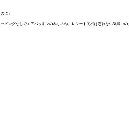
いのに」
ラッピングなしでエアパッキンのみなのね。レシート同梱は忘れない気遣いの