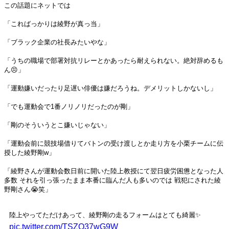
この話題にネットでは
「こればっかりは綾野が真っ当」
「ブラック企業の社長みたいやな」
「うちの職場で部署対抗リレーとかあったら耐えられない。絶対辞めるも
ん😣」
「運動嫌いだったり足遅い俳優は嫌だろうね。デメリットしかないし」
「でも運動会で1番ノリノリだったのが剛」
「剛のそういうとこ嫌いじゃない」
「運動会前に競技場借りてバトンの受け渡しとか走り方を小栗チームに伝
授した綾野剛w」
「綾野さんが運動会数日前に開いた陸上教授にて翌日疲労困憊となった人
多数 それを引っ張ったまま本番に臨んだ人も多いのでは 戦犯にされた綾
野剛さん😭笑」
陸上やってただけあって、綾野剛の走るフォームはとても綺麗✨
pic.twitter.com/TSZQ37wG9W