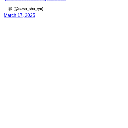
— 騒 (@sawa_sho_ryo)
March 17, 2025