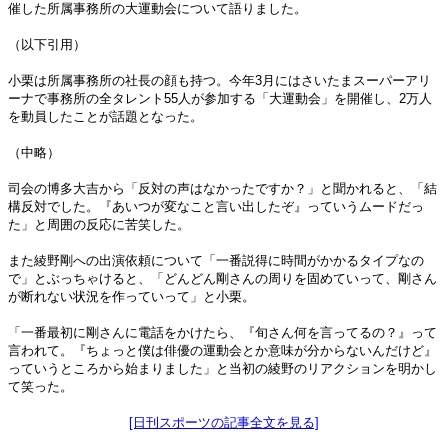
催した所属事務所の大運動会について語りました。
（以下引用）
小栗は所属事務所の社長の顔も持つ。今年3月にはさいたまスーパーアリ
ーナで事務所の全タレント55人が参加する「大運動会」を開催し、2万人
を動員したことが話題となった。
（中略）
司会の博多大吉から「反対の声はなかったですか？」と聞かれると、「結
構反対でした。『あいつが変なこと言い出したぞ』っていうムードだっ
た」と周囲の反応に苦笑した。
また綾野剛への出演依頼について「一番説得に時間がかかるタイプなの
で」とぶっちゃけると、「どんどん剛さんの周りを固めていって、剛さん
が断れない状況を作っていって」と小栗。
「一番最初に剛さんに電話をかけたら、『旬さん何を言ってるの？』って
言われて。『ちょっと僕は俳優の運動会とか意味が分からないんだけど』
っていうところから始まりました」と当初の綾野のリアクションを明かし
て笑った。
[日刊スポーツの記事全文を見る]