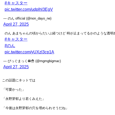
#キャスター
pic.twitter.com/udplhl3EgV
— のん official (@non_dayo_ne)
April 27, 2025
のん あまちゃんの頃からだいぶ経つけど 時が止まってるかのような透明
#キャスター
#のん
pic.twitter.com/yUXzl3cp1A
— びっぐまっく🍔🍟 (@mgmgbigmac)
April 27, 2025
この話題にネットでは
「可愛かった」
「永野芽郁より若くみえた」
「今後は永野芽郁の穴を埋められそうだね」