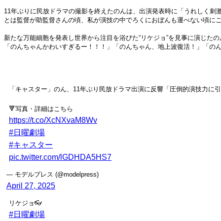
11年ぶりに民放ドラマの撮影を終えたのんは、出演発表時に「うれしく刺
とは監督が助監督さんの頃、私が演技の中でろくにおぼんも運べない頃に
新たな万能細胞を発表し世界から注目を浴びた“リケジョ”を見事に演じた
「のんちゃんかわいすぎるー！！！」「のんちゃん、地上波復活！」「の
「キャスター」のん、11年ぶり民放ドラマ出演に反響「圧倒的演技力に
🔻写真・詳細はこちら
https://t.co/XcNXvaM8Wv
#日曜劇場
#キャスター
pic.twitter.com/lGDHDA5HS7
— モデルプレス (@modelpress)
April 27, 2025
リケジョ👓
#日曜劇場