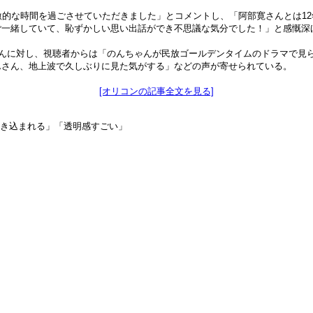
激的な時間を過ごさせていただきました」とコメントし、「阿部寛さんとは1
ご一緒していて、恥ずかしい思い出話ができ不思議な気分でした！」と感慨深
のんに対し、視聴者からは「のんちゃんが民放ゴールデンタイムのドラマで見
んさん、地上波で久しぶりに見た気がする」などの声が寄せられている。
[オリコンの記事全文を見る]
引き込まれる」「透明感すごい」