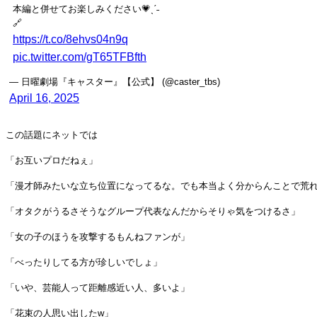
本編と併せてお楽しみください💗ˎˊ˗
🔗
https://t.co/8ehvs04n9q
pic.twitter.com/gT65TFBfth
— 日曜劇場『キャスター』【公式】 (@caster_tbs)
April 16, 2025
この話題にネットでは
「お互いプロだねぇ」
「漫才師みたいな立ち位置になってるな。でも本当よく分からんことで荒
「オタクがうるさそうなグループ代表なんだからそりゃ気をつけるさ」
「女の子のほうを攻撃するもんねファンが」
「べったりしてる方が珍しいでしょ」
「いや、芸能人って距離感近い人、多いよ」
「花束の人思い出したw」