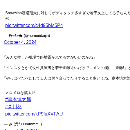
SnowMan渡辺翔太に対してボディタッチ多すぎで若干炎上してる子な
🥹
pic.twitter.com/c4d95bM5P4
— 𝑷𝒚𝒐𝒌𝒐🐇 (@nemuridaijin)
October 4, 2024
「みんな推しが現場で距離置かれてる方がいいのかね」
「インスタとかで女性共演者と若干距離近いだけでコメント欄に「距離!」
「やっぱべたべたしてる人は付き合ってたりすること多いよね。森本慎太
メロメロな慎太郎
#森本慎太郎
#森川葵
pic.twitter.com/kP9fuXVFAU
— み (@fuuummmm_)