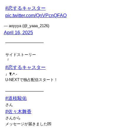
#恋するキャスター
pic.twitter.com/QnVPcnQFAO
— aoyyya (@_yaaa_2126)
April 16, 2025
━━━━━━━━━━
サイドストーリー
『
#恋するキャスター
』❣️⸝꙳.˖
U-NEXTで独占配信スタート！
━━━━━━━━━━
#道枝駿佑
さん
#佐々木舞香
さんから
メッセージが届きました💌