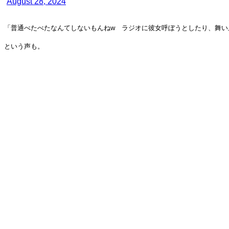
August 28, 2024
「普通べたべたなんてしないもんねw ラジオに彼女呼ぼうとしたり、舞い
という声も。