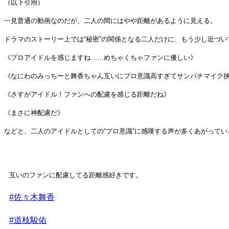
（以下引用）
一見普通の動画なのだが、二人の間にはやや距離があるように見える。
ドラマのストーリー上では“秘密”の関係となる二人だけに、もう少し近づい
《プロアイドルを感じますね……めちゃくちゃファンに優しい》
《なにわのみっちーと舞香ちゃん互いにプロ意識高すぎてサンパチマイク
《さすがアイドル！ファンへの配慮を感じる距離だね》
《まさに神配慮だ》
などと、二人のアイドルとしての“プロ意識”に感嘆する声が多くあがってい
互いのファンに配慮してる距離感好きです。
#佐々木舞香
#道枝駿佑