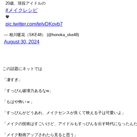
20歳、現役アイドルの
#メイクレシピ
💖
pic.twitter.com/teIvDKovb7
— 相川暖花（SKE48） (@honoka_ske48)
August 30, 2024
この話題にネットでは
「凄すぎ」
「すっぴん破壊力あるなw」
「もはや怖いｗ」
「すっぴんがどうあれ、メイクセンスが良くて映える子は可愛いよ」
「メイクの技術はすごいけど、アイドルもすっぴんを出す時代になったん
「メイク動画アップされたら見ると思う」