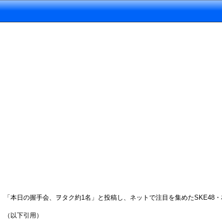
「本日の握手会、ヲタク約1名」と投稿し、ネットで注目を集めたSKE48・
（以下引用）