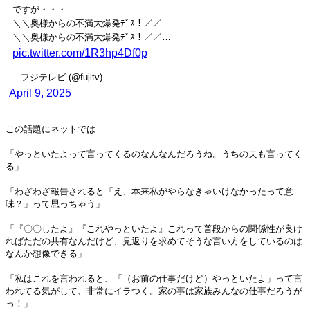
ですが・・・
＼＼奥様からの不満大爆発ﾃﾞｽ！／／
＼＼奥様からの不満大爆発ﾃﾞｽ！／／…
pic.twitter.com/1R3hp4Df0p
— フジテレビ (@fujitv)
April 9, 2025
この話題にネットでは
「やっといたよって言ってくるのなんなんだろうね。うちの夫も言ってく
る」
「わざわざ報告されると「え、本来私がやらなきゃいけなかったって意
味？」って思っちゃう」
「『〇〇したよ』『これやっといたよ』これって普段からの関係性が良け
ればただの共有なんだけど、見返りを求めてそうな言い方をしているのは
なんか想像できる」
「私はこれを言われると、「（お前の仕事だけど）やっといたよ」って言
われてる気がして、非常にイラつく。家の事は家族みんなの仕事だろうが
っ！」