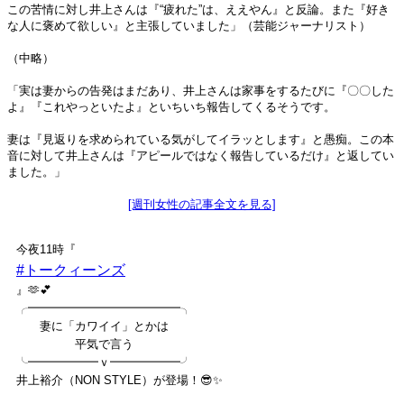
この苦情に対し井上さんは『“疲れた”は、ええやん』と反論。また『好き
な人に褒めて欲しい』と主張していました」（芸能ジャーナリスト）
（中略）
「実は妻からの告発はまだあり、井上さんは家事をするたびに『〇〇した
よ』『これやっといたよ』といちいち報告してくるそうです。
妻は『見返りを求められている気がしてイラッとします』と愚痴。この本
音に対して井上さんは『アピールではなく報告しているだけ』と返してい
ました。」
[週刊女性の記事全文を見る]
今夜11時『
#トークィーンズ
』🫶💕
╭━━━━━━━━━━━━━╮
妻に「カワイイ」とかは
平気で言う
╰━━━━━━ｖ━━━━━━╯
井上裕介（NON STYLE）が登場！😎✨