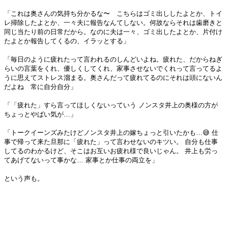
「これは奥さんの気持ち分かるな〜 こちらはゴミ出ししたよとか、トイ
レ掃除したよとか、一々夫に報告なんてしない。何故ならそれは歯磨きと
同じ当たり前の日常だから。なのに夫は一々、ゴミ出したよとか、片付け
たよとか報告してくるの、イラッとする」
「毎日のように疲れたって言われるのしんどいよね。疲れた、だからねぎ
らいの言葉をくれ、優しくしてくれ、家事させないでくれって言ってるよ
うに思えてストレス溜まる。奥さんだって疲れてるのにそれは頭にないん
だよね 常に自分自分」
「「疲れた」すら言ってほしくないっていう ノンスタ井上の奥様の方が
ちょっとやばい気が…」
「トークイーンズみたけどノンスタ井上の嫁ちょっと引いたかも…😅 仕
事で帰って来た旦那に「疲れた」って言わせないのキツい。 自分も仕事
してるのわかるけど、そこはお互いお疲れ様で良いじゃん。 井上も労っ
てあげてないって事かな… 家事とか仕事の両立を」
という声も。