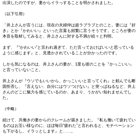
出演したのですが、妻からイラっすることを明かされました。
（以下引用）
「井上さんが言うには、現在の夫婦仲は超ラブラブとのこと。妻には『好
き』とか『かわいい』といった言葉も頻繁に言うそうです。ところが妻の
本音を取材してみると、井上さんに対する不満が続々と判明。
まず、『“かわいい”と言われ過ぎて、ただ言っておけばいいと思っている
ように感じます』と、見透かされていることが分かったのです。
しかも気になるのは、井上さんの妻が、1度も彼のことを『かっこいい』
と言っていないこと。
井上さんが『ウソでもいいから、かっこいいと言ってくれ』と頼んでも断
固拒否し、『言えない、自分にはウソつけない』と突っぱねるなど、井上
さんのどこに魅力を感じているのか、あまり、うかがい知れませんでし
た。
（中略）
続けて、共働きの妻からのクレームが届きました。『私も働いて疲れてい
るのはお互い様なのに、ほぼ毎日“疲れた”と言われると、モチベーション
も下がるし、イラッとします』と……。