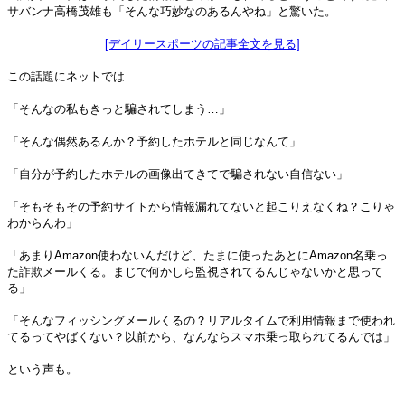
サバンナ高橋茂雄も「そんな巧妙なのあるんやね」と驚いた。
[デイリースポーツの記事全文を見る]
この話題にネットでは
「そんなの私もきっと騙されてしまう…」
「そんな偶然あるんか？予約したホテルと同じなんて」
「自分が予約したホテルの画像出てきてで騙されない自信ない」
「そもそもその予約サイトから情報漏れてないと起こりえなくね？こりゃ
わからんわ」
「あまりAmazon使わないんだけど、たまに使ったあとにAmazon名乗っ
た詐欺メールくる。まじで何かしら監視されてるんじゃないかと思って
る」
「そんなフィッシングメールくるの？リアルタイムで利用情報まで使われ
てるってやばくない？以前から、なんならスマホ乗っ取られてるんでは」
という声も。