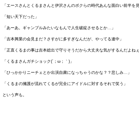
「エースさんとくるまさんと伊沢さんのボクらの時代あんな面白い前半を見
「短い天下だった」
「あーあ。ギャンブルみたいなもんで人生破綻させるとか…」
「吉本興業の会見まだ？さすがに多すぎなんだが、やってる連中」
「正直くるまの事は吉本総出で守りそうだから大丈夫な気がするんだよね
「くるまさんガチショック(´；ω；｀)」
「ひっかかりニーチェとか出演自粛になっちゃうのかな？？悲しみ…」
「くるまの擁護が流れてくるが完全にアイドルに対するそれで笑う」
という声も。