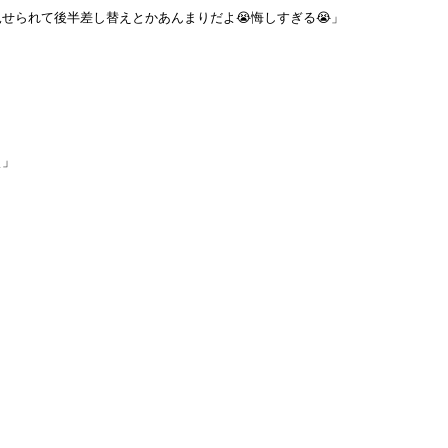
せられて後半差し替えとかあんまりだよ😭悔しすぎる😭」
ぇ」