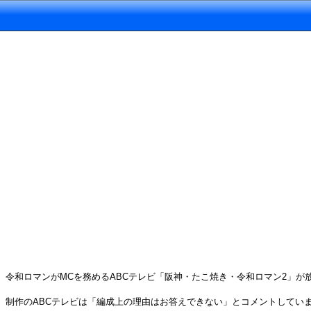
令和ロマンがMCを務めるABCテレビ「阪神・たこ焼き・令和ロマン2」が
制作のABCテレビは「編成上の理由はお答えできない」とコメントしてい