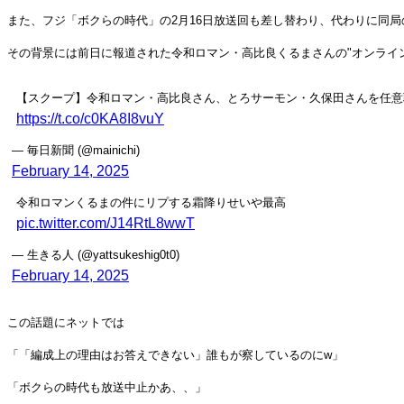
また、フジ「ボクらの時代」の2月16日放送回も差し替わり、代わりに同
その背景には前日に報道された令和ロマン・高比良くるまさんの"オンライ
【スクープ】令和ロマン・高比良さん、とろサーモン・久保田さんを任意
https://t.co/c0KA8I8vuY
— 毎日新聞 (@mainichi)
February 14, 2025
令和ロマンくるまの件にリプする霜降りせいや最高
pic.twitter.com/J14RtL8wwT
— 生きる人 (@yattsukeshig0t0)
February 14, 2025
この話題にネットでは
「「編成上の理由はお答えできない」誰もが察しているのにw」
「ボクらの時代も放送中止かあ、、」