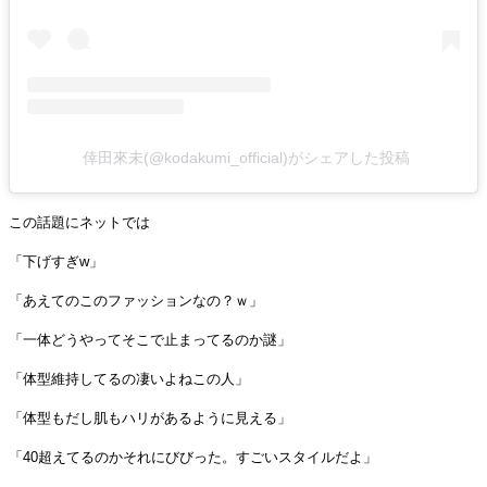
倖田來未(@kodakumi_official)がシェアした投稿
この話題にネットでは
「下げすぎw」
「あえてのこのファッションなの？ｗ」
「一体どうやってそこで止まってるのか謎」
「体型維持してるの凄いよねこの人」
「体型もだし肌もハリがあるように見える」
「40超えてるのかそれにびびった。すごいスタイルだよ」