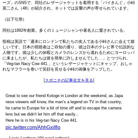
ーズ」のSNSで、同社のレザージャケットを着用する「バイきんぐ」小峠
英二さん（48）が紹介され、ネットでは反響の声が寄せられています。
（以下引用）
同社は1892年創業。多くのミュージシャンや著名人に愛されている。
投稿は英語で「週末にロンドンで私たちの友人である小峠さんに会えて嬉
しいです。日本の視聴者はご存知の通り、彼は日本のテレビ界で伝説的な
人物です。彼は少しの休暇とカメラのレンズから逃れるためにヨーロッパ
に来ましたが、私たちは彼を簡単に許しませんでした…」とつづられ、
「Veg-tan Nacy Cow 441.」というレザージャケットにキャップ、おしゃ
れなマフラーを巻いて笑顔を見せる小峠の画像をアップした。
[スポニチの記事全文を見る]
Great to see our friend Kotoge in London at the weekend, as Japa
nese viewers will know, the man’s a legend on TV in that country,
he came to Europe for a bit of time off and to escape the camera
lens but we didn’t let him off that easily...
Here he is in his Veg-tan Nacy Cow 441.
pic.twitter.com/AhhGxiIflo