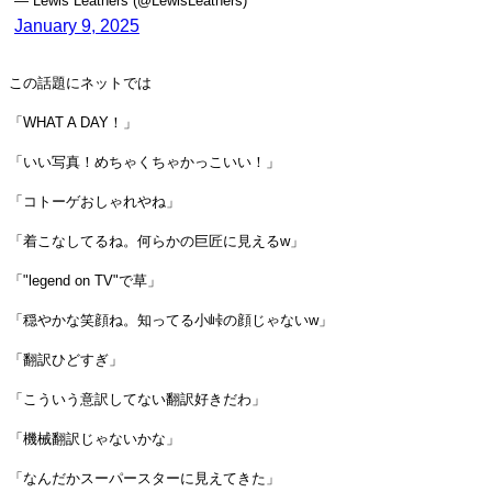
— Lewis Leathers (@LewisLeathers)
January 9, 2025
この話題にネットでは
「WHAT A DAY！」
「いい写真！めちゃくちゃかっこいい！」
「コトーゲおしゃれやね」
「着こなしてるね。何らかの巨匠に見えるw」
「"legend on TV"で草」
「穏やかな笑顔ね。知ってる小峠の顔じゃないw」
「翻訳ひどすぎ」
「こういう意訳してない翻訳好きだわ」
「機械翻訳じゃないかな」
「なんだかスーパースターに見えてきた」