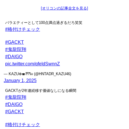
[オリコンの記事全文を見る]
バラエティーとして100点満点過ぎるだろ笑笑
#格付けチェック
#GACKT
#鬼龍院翔
#DAIGO
pic.twitter.com/qfeIdSwnnZ
— KAZU❄️🍣⛩🐑 (@HNTADR_KAZU46)
January 1, 2025
GACKTが2年連続移す価値なしになる瞬間
#鬼龍院翔
#DAIGO
#GACKT
#格付けチェック