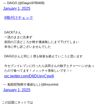
— DAIGO (@Daigo19780408)
January 1, 2025
#格付けチェック
GACKTさん
一流のままに出来ず
前回の三流どころか映す価値無しにまで下げてしまい
本当に申し訳ございませんでした
DAIGOさんと同じく僕も味覚を鍛えていこうと思います
今セブンイレブンに行ったら浜田さんの餃子とチャーハンがあっ
たので食べてます！メッッチャ美味しいです！✨
pic.twitter.com/D6DUeyCpw6
— 鬼龍院翔(映す価値なし) (@kiryuintw)
January 1, 2025
この話題にネットでは