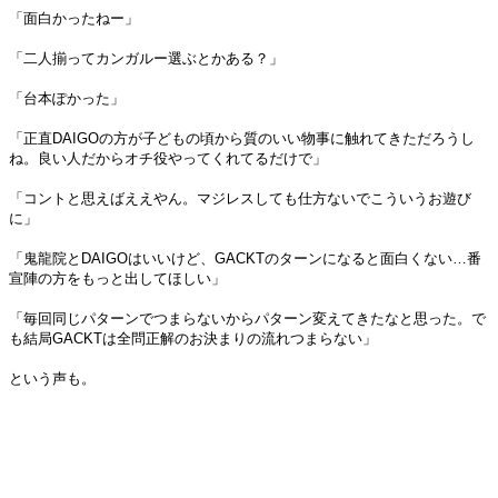
「面白かったねー」
「二人揃ってカンガルー選ぶとかある？」
「台本ぽかった」
「正直DAIGOの方が子どもの頃から質のいい物事に触れてきただろうし
ね。良い人だからオチ役やってくれてるだけで」
「コントと思えばええやん。マジレスしても仕方ないでこういうお遊び
に」
「鬼龍院とDAIGOはいいけど、GACKTのターンになると面白くない…番
宣陣の方をもっと出してほしい」
「毎回同じパターンでつまらないからパターン変えてきたなと思った。で
も結局GACKTは全問正解のお決まりの流れつまらない」
という声も。