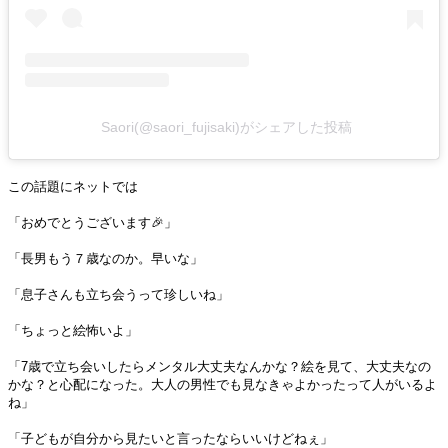
Saori(@saori_fujisaki)がシェアした投稿
この話題にネットでは
「おめでとうございます🎉」
「長男もう７歳なのか。早いな」
「息子さんも立ち会うって珍しいね」
「ちょっと絵怖いよ」
「7歳で立ち会いしたらメンタル大丈夫なんかな？絵を見て、大丈夫なの
かな？と心配になった。大人の男性でも見なきゃよかったって人がいるよ
ね」
「子どもが自分から見たいと言ったならいいけどねぇ」