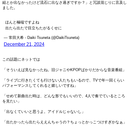
組とか出なかったけど流石に出なさ過ぎですか？」と冗談混じりに言及し
ました。
ほんと極端ですよね
出たら出たで目立ちたがるくせに
— 常田大希 - Daiki Tsuneta (@DaikiTsuneta)
December 21, 2024
この話題にネットでは
「そういえば見なかったね。旧ジャニやKPOPばかりだからな音楽番組」
「ライブに行きたくても行けない人たちもいるので、TVで年一回くらい
パフォーマンスしてくれると嬉しいですね」
「せめて新曲出た時は、どんな形でもいいので、4人で奏でているところ
を見たい」
「出なくていいと思うよ。アイドルじゃないし」
「出たかったら出たらええんちゃうの？ちょっとかっこつけすぎかなぁ」