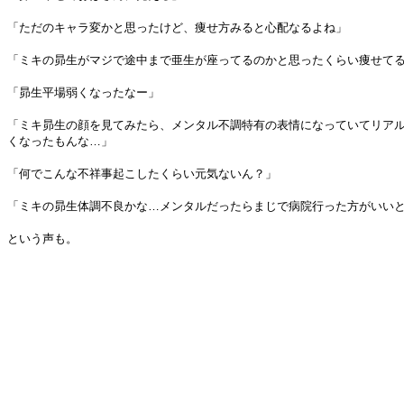
「ただのキャラ変かと思ったけど、痩せ方みると心配なるよね」
「ミキの昴生がマジで途中まで亜生が座ってるのかと思ったくらい痩せて
「昴生平場弱くなったなー」
「ミキ昴生の顔を見てみたら、メンタル不調特有の表情になっていてリアル
くなったもんな…」
「何でこんな不祥事起こしたくらい元気ないん？」
「ミキの昴生体調不良かな…メンタルだったらまじで病院行った方がいい
という声も。