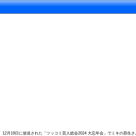
12月19日に放送された「ツッコミ芸人総会2024 大忘年会」でミキの昴