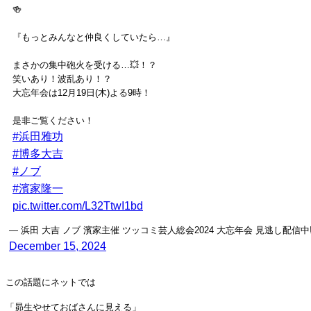
🍻
『もっとみんなと仲良くしていたら…』
まさかの集中砲火を受ける…💥！？
笑いあり！波乱あり！？
大忘年会は12月19日(木)よる9時！
是非ご覧ください！
#浜田雅功
#博多大吉
#ノブ
#濱家隆一
pic.twitter.com/L32TtwI1bd
— 浜田 大吉 ノブ 濱家主催 ツッコミ芸人総会2024 大忘年会 見逃し配信中‼︎ (@ts
December 15, 2024
この話題にネットでは
「昴生やせておばさんに見える」