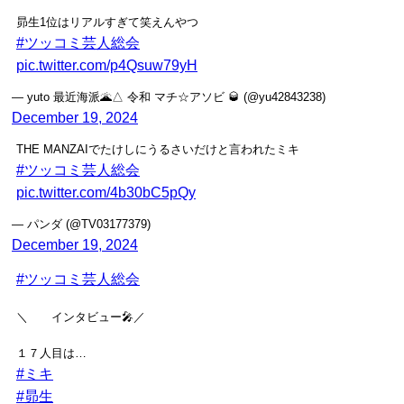
昴生1位はリアルすぎて笑えんやつ
#ツッコミ芸人総会
pic.twitter.com/p4Qsuw79yH
— yuto 最近海派🌋△ 令和 マチ☆アソビ 🥃 (@yu42843238)
December 19, 2024
THE MANZAIでたけしにうるさいだけと言われたミキ
#ツッコミ芸人総会
pic.twitter.com/4b30bC5pQy
— パンダ (@TV03177379)
December 19, 2024
#ツッコミ芸人総会
＼ インタビュー🎤／
１７人目は…
#ミキ
#昴生