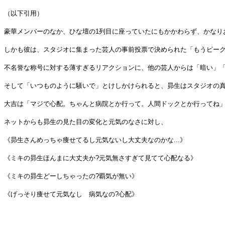
（以下引用）
豪華メンバーのなか、ひな壇の1列目に座っていたにもかかわらず、かなり
しかも彼は、スタジオに集まった芸人の事前投票で決められた「もうピーク
不名誉な称号に対する薄すぎるリアクションに、他の芸人からは「暗い」
そして「いつものように騒いで」とけしかけられると、昴生はスタジオの真
大吉は「マジで心配。ちゃんと病院とか行って。人間ドックとか行ってね
ネットからも昴生の見た目の変化と元気のなさに対し、
《昴生さんめっちゃ痩せてるし元気ないし大丈夫なのかな...》
《ミキの昴生ほんまに大丈夫か?元気無さすぎて見てて心配なる》
《ミキの昴生どーしちゃったの?覇気が無い》
《げっそり痩せて元気なし 病気なの?心配》