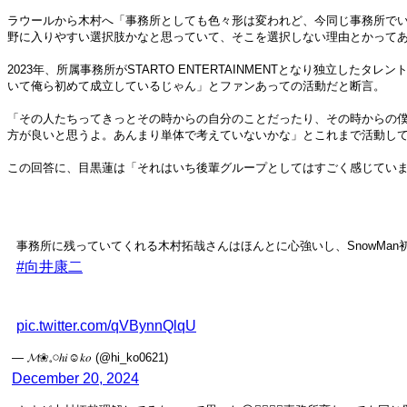
ラウールから木村へ「事務所としても色々形は変われど、今同じ事務所で
野に入りやすい選択肢かなと思っていて、そこを選択しない理由とかって
2023年、所属事務所がSTARTO ENTERTAINMENTとなり独
いて俺ら初めて成立しているじゃん」とファンあっての活動だと断言。
「その人たちってきっとその時からの自分のことだったり、その時からの
方が良いと思うよ。あんまり単体で考えていないかな」とこれまで活動し
この回答に、目黒蓮は「それはいち後輩グループとしてはすごく感じていま
事務所に残っていてくれる木村拓哉さんはほんとに心強いし、SnowMa
#向井康二
pic.twitter.com/qVBynnQlqU
— 𝓜❀𓈒𓏸︎︎︎︎ℎ𝑖︎︎︎︎︎︎︎☺︎𝑘𝑜 (@hi_ko0621)
December 20, 2024