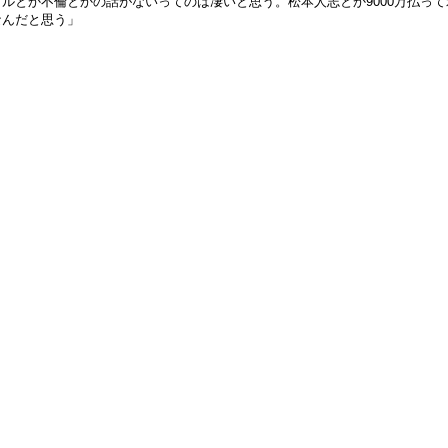
ルとか不倫とかの話がないってのは凄いと思う。松本人志とか9000万払っ
なんだと思う」