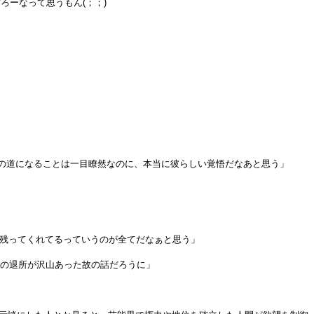
ろーなって思うもん(；；)
の道になることは一目瞭然なのに、本当に彼らしい覚悟だなあと思う」
で残ってくれてるっていうのが全てだなぁと思う」
らの退所が沢山あった故の話だろうに」