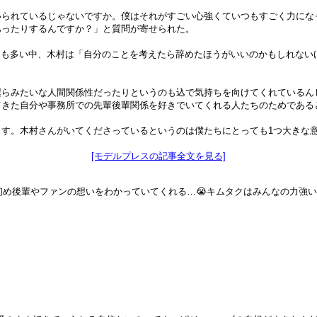
いられているじゃないですか。僕はそれがすごい心強くていつもすごく力にな
あったりするんですか？」と質問が寄せられた。
立したタレントも多い中、木村は「自分のことを考えたら辞めたほうがいいのかもし
僕らみたいな人間関係性だったりというのも込で気持ちを向けてくれているん
てきた自分や事務所での先輩後輩関係を好きでいてくれる人たちのためである
す。木村さんがいてくださっているというのは僕たちにとっても1つ大きな
[モデルプレスの記事全文を見る]
n初め後輩やファンの想いをわかっていてくれる…😭キムタクはみんなの力強