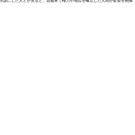
て示談にした人とか見ると、芸能界で権力や地位を確立した人間が欲望を制御