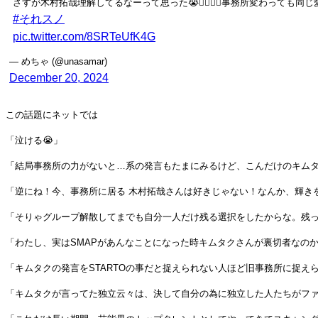
さすが木村拓哉理解してるなーって思った😭🙂‍↕️✨✨事務所変わって
#それスノ
pic.twitter.com/8SRTeUfK4G
— めちゃ (@unasamar)
December 20, 2024
この話題にネットでは
「泣ける😭」
「結局事務所の力がないと…系の発言もたまにみるけど、こんだけのキム
「逆にね！今、事務所に居る 木村拓哉さんは好きじゃない！なんか、輝き
「そりゃグループ解散してまでも自分一人だけ残る選択をしたからな。残
「わたし、実はSMAPがあんなことになった時キムタクさんが裏切者なの
「キムタクの発言をSTARTOの事だと捉えられない人ほど旧事務所に捉え
「キムタクが言ってた独立云々は、決して自分の為に独立した人たちがフ