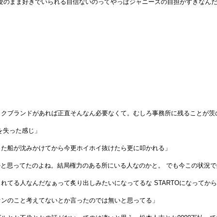
も同じ愛のまま好きでいられる自信ないのってやっぱジャニーズの自担がすきなんだ
タクブランドがあれば正直そんなん必要なくて。むしろ事務所に残ることが茨
を失った感じ」
った船が沈みかけてから今更ホイホイ抜けたら更に叩かれる」
かと思ってたのよね。結局権力のある所にいる人なのかと。 でも今この状況
られてる人なんだなぁって炙り出しみたいになってるな STARTOになってか
ァンのこと考えてないとか言ったのでは無いと思ってる」