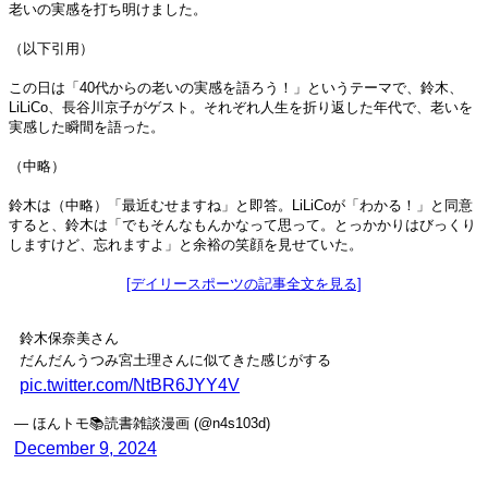
老いの実感を打ち明けました。
（以下引用）
この日は「40代からの老いの実感を語ろう！」というテーマで、鈴木、
LiLiCo、長谷川京子がゲスト。それぞれ人生を折り返した年代で、老いを
実感した瞬間を語った。
（中略）
鈴木は（中略）「最近むせますね」と即答。LiLiCoが「わかる！」と同意
すると、鈴木は「でもそんなもんかなって思って。とっかかりはびっくり
しますけど、忘れますよ」と余裕の笑顔を見せていた。
[デイリースポーツの記事全文を見る]
鈴木保奈美さん
だんだんうつみ宮土理さんに似てきた感じがする
pic.twitter.com/NtBR6JYY4V
— ほんトモ📚読書雑談漫画 (@n4s103d)
December 9, 2024