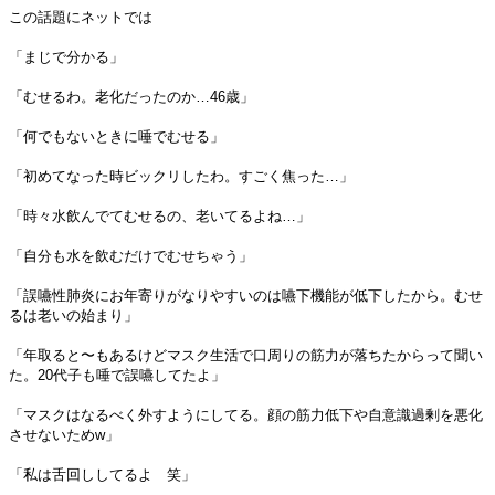
この話題にネットでは
「まじで分かる」
「むせるわ。老化だったのか…46歳」
「何でもないときに唾でむせる」
「初めてなった時ビックリしたわ。すごく焦った…」
「時々水飲んでてむせるの、老いてるよね…」
「自分も水を飲むだけでむせちゃう」
「誤嚥性肺炎にお年寄りがなりやすいのは嚥下機能が低下したから。むせ
るは老いの始まり」
「年取ると〜もあるけどマスク生活で口周りの筋力が落ちたからって聞い
た。20代子も唾で誤嚥してたよ」
「マスクはなるべく外すようにしてる。顔の筋力低下や自意識過剰を悪化
させないためw」
「私は舌回ししてるよ 笑」