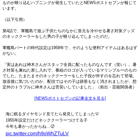
ものが映り込むハプニングが発生していたとNEWSポストセブンが報じて
います。
（以下引用）
第4話で、軍艦島で遊ぶ子供たちのなかに首元を冷やせる暑さ対策グッズ
のネッククーラーをした男の子が映り込んでしまったのだ。
軍艦島パートの時代設定は1958年で、そのような便利アイテムはあるはず
がない。
「実はあれは神木さんがスタッフ全員に配ったものなんです（笑い）。暑
さ対策も兼ねた差し入れで、番組のロゴが入っているマリンブルーのもの
でした。たまたまそのネッククーラーをした子役が外すのを忘れて登場。
放送後に気づいたのか、配信ではその子は跡形もなく消されましたが、想
定外のトラブルに神木さんは苦笑いしていました」（前出・芸能関係者）
[NEWSポストセブンの記事全文を見る]
海に眠るダイヤモンド見てたら発見してしまった💡
1955年設定だけどネッククーラーつけてる子
今年も暑かったからね…🥵
pic.twitter.com/h9oWhZTuLV