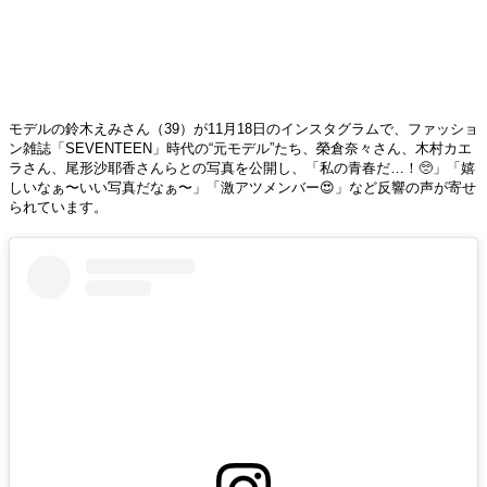
モデルの鈴木えみさん（39）が11月18日のインスタグラムで、ファッショ
ン雑誌「SEVENTEEN」時代の“元モデル”たち、榮倉奈々さん、木村カエ
ラさん、尾形沙耶香さんらとの写真を公開し、「私の青春だ…！🥺」「嬉
しいなぁ〜いい写真だなぁ〜」「激アツメンバー😍」など反響の声が寄せ
られています。