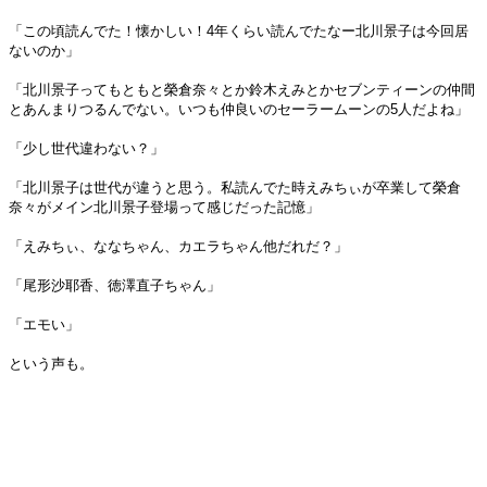
「この頃読んでた！懐かしい！4年くらい読んでたなー北川景子は今回居
ないのか」
「北川景子ってもともと榮倉奈々とか鈴木えみとかセブンティーンの仲間
とあんまりつるんでない。いつも仲良いのセーラームーンの5人だよね」
「少し世代違わない？」
「北川景子は世代が違うと思う。私読んでた時えみちぃが卒業して榮倉
奈々がメイン北川景子登場って感じだった記憶」
「えみちぃ、ななちゃん、カエラちゃん他だれだ？」
「尾形沙耶香、徳澤直子ちゃん」
「エモい」
という声も。