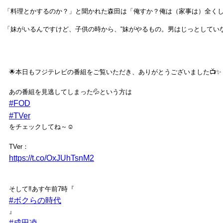
「料理とかするのか？」と聞かれた森田は「俺すか？俺は（家事は）全く
「妹がいるんですけど、子供の時から、“妹がやるもの。男はじっとしてい
🌟本日もフジテレビの番組をご覧いただき、ありがとうございました📺✨
あの番組を見逃してしまった💦という方は
#FOD
#TVer
をチェックしてね～☺
TVer：
https://t.co/OxJUhTsnM2
そして‼️あす午前7時『
#ボクらの時代
』
#成田凌