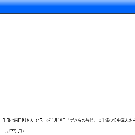
俳優の森田剛さん（45）が11月10日「ボクらの時代」に俳優の竹中直人
（以下引用）