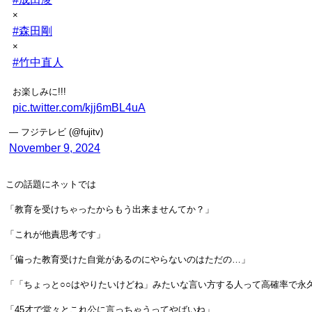
×
#森田剛
×
#竹中直人
お楽しみに!!!
pic.twitter.com/kjj6mBL4uA
— フジテレビ (@fujitv)
November 9, 2024
この話題にネットでは
「教育を受けちゃったからもう出来ませんてか？」
「これが他責思考です」
「偏った教育受けた自覚があるのにやらないのはただの…」
「「ちょっと○○はやりたいけどね」みたいな言い方する人って高確率で永
「45才で堂々とこれ公に言っちゃうってやばいね」