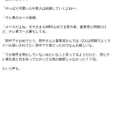
「やっぱり可愛い人や美人は結婚していくよねー」
「テレ東のエース候補」
「エースだよね。モヤさまもWBSも出てる実力者。森香澄と同期だけ
ど、テレ東で一人勝ちしてる」
「田中アナおめでとう。田中さんと森香澄さんでは（2人は同期でよくラ
イバル扱いされてた）田中アナ派だったのでなんか嬉しいな」
「てか相手を明かしていないみたいなこと言ってるようだけど、 同じテ
レ東社員と付き合ってたのって公然の秘密じゃなかった？？🤔」
という声も。