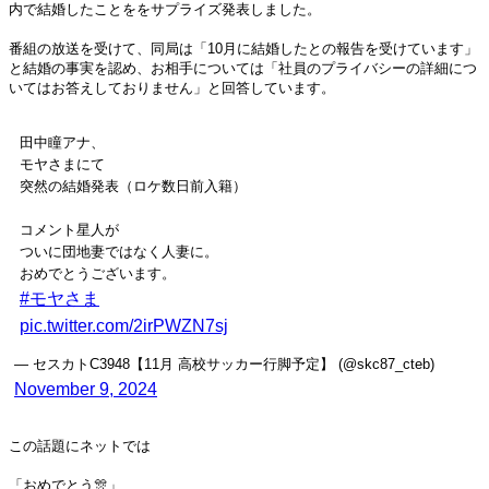
内で結婚したことををサプライズ発表しました。
番組の放送を受けて、同局は「10月に結婚したとの報告を受けています」
と結婚の事実を認め、お相手については「社員のプライバシーの詳細につ
いてはお答えしておりません」と回答しています。
田中瞳アナ、
モヤさまにて
突然の結婚発表（ロケ数日前入籍）
コメント星人が
ついに団地妻ではなく人妻に。
おめでとうございます。
#モヤさま
pic.twitter.com/2irPWZN7sj
— セスカトC3948【11月 高校サッカー行脚予定】 (@skc87_cteb)
November 9, 2024
この話題にネットでは
「おめでとう🎊」