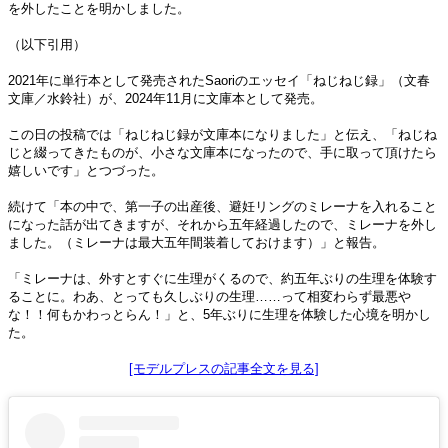
を外したことを明かしました。
（以下引用）
2021年に単行本として発売されたSaoriのエッセイ「ねじねじ録」（文春
文庫／水鈴社）が、2024年11月に文庫本として発売。
この日の投稿では「ねじねじ録が文庫本になりました」と伝え、「ねじね
じと綴ってきたものが、小さな文庫本になったので、手に取って頂けたら
嬉しいです」とつづった。
続けて「本の中で、第一子の出産後、避妊リングのミレーナを入れること
になった話が出てきますが、それから五年経過したので、ミレーナを外し
ました。（ミレーナは最大五年間装着しておけます）」と報告。
「ミレーナは、外すとすぐに生理がくるので、約五年ぶりの生理を体験す
ることに。わあ、とっても久しぶりの生理……って相変わらず最悪や
な！！何もかわっとらん！」と、5年ぶりに生理を体験した心境を明かし
た。
[モデルプレスの記事全文を見る]