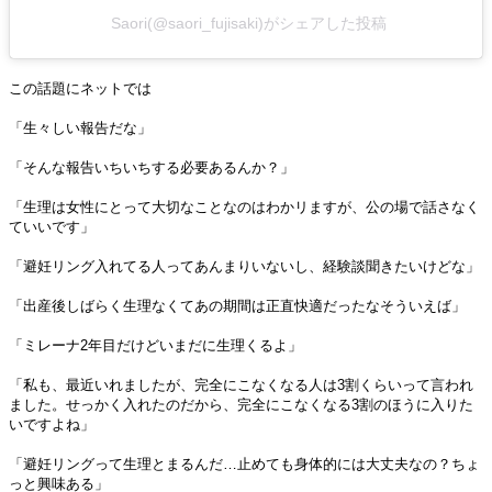
Saori(@saori_fujisaki)がシェアした投稿
この話題にネットでは
「生々しい報告だな」
「そんな報告いちいちする必要あるんか？」
「生理は女性にとって大切なことなのはわかリますが、公の場で話さなく
ていいです」
「避妊リング入れてる人ってあんまりいないし、経験談聞きたいけどな」
「出産後しばらく生理なくてあの期間は正直快適だったなそういえば」
「ミレーナ2年目だけどいまだに生理くるよ」
「私も、最近いれましたが、完全にこなくなる人は3割くらいって言われ
ました。せっかく入れたのだから、完全にこなくなる3割のほうに入りた
いですよね」
「避妊リングって生理とまるんだ…止めても身体的には大丈夫なの？ちょ
っと興味ある」