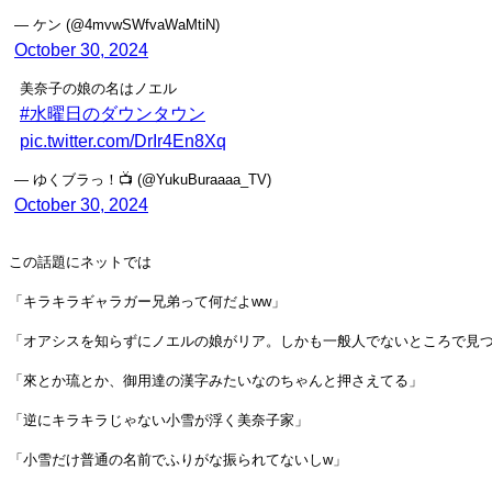
— ケン (@4mvwSWfvaWaMtiN)
October 30, 2024
美奈子の娘の名はノエル
#水曜日のダウンタウン
pic.twitter.com/DrIr4En8Xq
— ゆくブラっ！📺 (@YukuBuraaaa_TV)
October 30, 2024
この話題にネットでは
「キラキラギャラガー兄弟って何だよww」
「オアシスを知らずにノエルの娘がリア。しかも一般人でないところで見
「來とか琉とか、御用達の漢字みたいなのちゃんと押さえてる」
「逆にキラキラじゃない小雪が浮く美奈子家」
「小雪だけ普通の名前でふりがな振られてないしw」