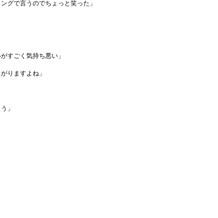
ミングで言うのでちょっと笑った」
いがすごく気持ち悪い」
たがりますよね」
まう」