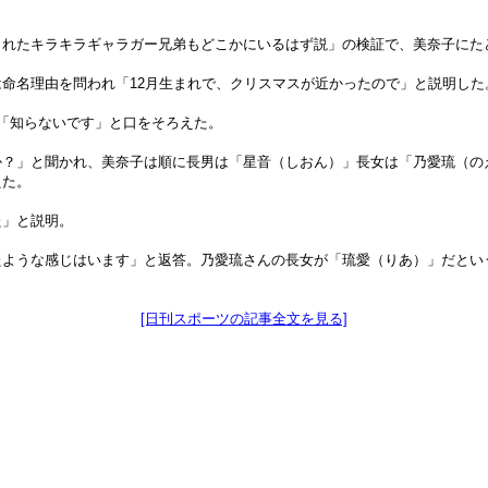
られたキラキラギャラガー兄弟もどこかにいるはず説」の検証で、美奈子にた
は命名理由を問われ「12月生まれで、クリスマスが近かったので」と説明した
「知らないです」と口をそろえた。
か？」と聞かれ、美奈子は順に長男は「星音（しおん）」長女は「乃愛琉（の
えた。
た」と説明。
たような感じはいます」と返答。乃愛琉さんの長女が「琉愛（りあ）」だとい
[日刊スポーツの記事全文を見る]