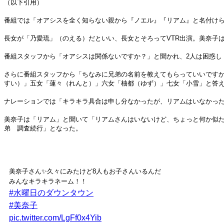
（以下引用）
番組では「オアシスを全く知らない親から『ノエル』『リアム』と名付け
長女が「乃愛琉」（のえる）だといい、長女とそろってVTR出演。美奈子
番組スタッフから「オアシスは関係ないですか？」と聞かれ、2人は困惑し
さらに番組スタッフから「ちなみに兄弟の名前を教えてもらっていいです
すい）」五女「蓮々（れんと）」六女「柚都（ゆず）」七女「小雪」と答
ナレーションでは「キラキラ具合は申し分なかったが、リアムはいなかっ
美奈子は「リアム」と聞いて「リアムさんはいないけど、ちょっと何か似
弟 調査続行」となった。
美奈子さん✨久々にみたけど8人もお子さんいるんだ
みんなキラキラネーム！！
#水曜日のダウンタウン
#美奈子
pic.twitter.com/LgFf0x4Yib