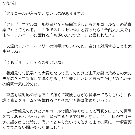
かな🤔」
「アルコールが入っていないものがありますよ」
「アトピーでアルコール駄目だから毎回説明したらアルコールなしの消毒
薬でやってくれる。「面倒でスミマセン💦」と言ったら「全然大丈夫です
よ〜！アルコールに荒れる方も多いんですよー」と言われたよ」
「友達はアルコールフリーの消毒持ち歩いてた。自分で対策することも大
事だよね」
「でもブリーチしてるのすごいね」
「番組見てて肌弱くて大変だなって思ってたけど上田が髪は染めるの大丈
夫なの？って質問して痒くなるけど可愛くしたいと言ってたけどなんかそ
の瞬間一気に冷めた」
「重盛も塩対応の子も痛くて痛くて我慢しながら髪染めてるらしいよ、保
護で塗るクリームでも荒れるけどそれでも髪は染めたいって」
「この番組見てたけどアルコールで腕が赤くなってる写真を出してて実際
苦労はあるんだろうから、盛ってるとまでは思わないけど。上田がブリー
チの話を出した時に、痛いけどやりたいって答えるまでの間に、一瞬言葉
がでてこない間があった気はした」