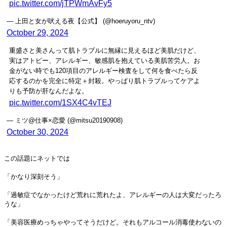
pic.twitter.com/jTPWmAvFy5
— 上田と女が吠える夜【公式】 (@hoeruyoru_ntv)
October 29, 2024
重盛さと美さんって肌トラブルに無縁に見えるほど美肌だけど、
実はアトピー、アレルギー、敏感肌を抱えている美肌苦労人。お
金がない時でも120項目のアレルギー検査をして何を食べたら反
応するのかを完全に特定＋封殺。やっぱり肌トラブルってケアよ
りも予防が肝なんだよな。
pic.twitter.com/1SX4C4vTEJ
— ミツ@仕事×恋愛 (@mitsu20190908)
October 30, 2024
この話題にネットでは
「かなり深刻そう」
「過敏症でなかったけど荒れに荒れたよ、アレルギーの人は大変だったろ
うな」
「美容医療めっちゃやってそうだけど。それもアルコール消毒使わないの