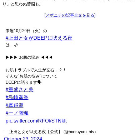
り」と思わぬ苦悩も。
[スポニチの記事全文を見る]
来週10月29日（火）の
#上田と女がDEEPに吠える夜
は…🌙
▶▶▶ お肌の悩み ◀◀◀
お肌トラブルで人生が左右…？！
そんな"お肌の悩み"について
DEEPに語ります🗣️
#重盛さと美
#島崎遥香
#真飛聖
#一ノ瀬颯
pic.twitter.com/RFOkSTNkIt
— 上田と女が吠える夜【公式】 (@hoeruyoru_ntv)
October 23, 2024