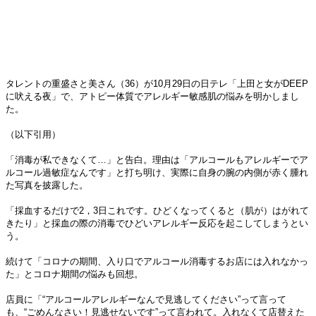
タレントの重盛さと美さん（36）が10月29日の日テレ「上田と女がDEEP
に吠える夜」で、アトピー体質でアレルギー敏感肌の悩みを明かしまし
た。
（以下引用）
「消毒が私できなくて…」と告白。理由は「アルコールもアレルギーでア
ルコール過敏症なんです」と打ち明け、実際に自身の腕の内側が赤く腫れ
た写真を披露した。
「採血するだけで2，3日これです。ひどくなってくると（肌が）はがれて
きたり」と採血の際の消毒でひどいアレルギー反応を起こしてしまうとい
う。
続けて「コロナの期間、入り口でアルコール消毒するお店には入れなかっ
た」とコロナ期間の悩みも回想。
店員に「“アルコールアレルギーなんで見逃してください”って言って
も、“ごめんなさい！見逃せないです”って言われて。入れなくて店替えた