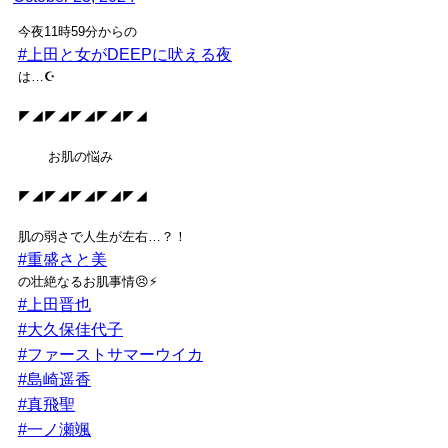
今夜11時59分からの
#上田と女がDEEPに吠える夜
は…☪️
◤◢◤◢◤◢◤◢◤◢
お肌の悩み
◤◢◤◢◤◢◤◢◤◢
肌の弱さで人生が左右…？！
#重盛さと美
の壮絶なるお肌事情😣⚡️
#上田晋也
#大久保佳代子
#ファーストサマーウイカ
#島崎遥香
#真飛聖
#一ノ瀬颯