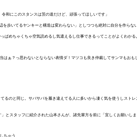
 令和にこのスタンスは茨の道だけど、頑張ってほしいです」
の辺を歩いてるヤンキーと構造は変わらない」としつつも絶対に自分を作らな
やっぱめちゃくちゃ空気読めるし気遣えるし仕事できるってことがよくわかる
当はぁ？っ思わないとならない表情ダ！マツコも良き仲裁してサンマもおも
ってるのと同じ。サバサバを履き違えてる人に多いから凄く気を使うしストレ
す」とスタッフに紹介された山本さんが、諸先輩方を前に「宜しくお願いし
しちゃう