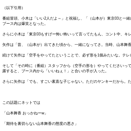
（以下引用）
番組冒頭、小木は「いい2人だよ～」と祝福し、「（山本が）東京03と一
ブース内は爆笑となった。
さらに小木は「東京03もすげー怖い怖いって言ってたもん、コント中、キ
矢作は「昔、（山本が）出てきた頃から、一緒になってさ。当時、山本舞香
続けて矢作は「空手をやってたということで、必ず形を1個みたいな。テレ
そして「その時に（番組）スタッフから（空手の形を）やってくださいって
露すると、ブース内から「いいねぇ！」と合いの手が入った。
さらに矢作は「でも、すごい素直な子じゃない。ただのヤンキーだから。
この話題にネットでは
「山本舞香 おっかねーw」
「期待を裏切らない山本舞香の態度の悪さ」