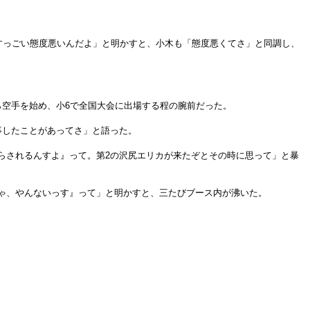
すっごい態度悪いんだよ」と明かすと、小木も「態度悪くてさ」と同調し、
ら空手を始め、小6で全国大会に出場する程の腕前だった。
事したことがあってさ」と語った。
らされるんすよ』って。第2の沢尻エリカが来たぞとその時に思って」と暴
ゃ、やんないっす』って」と明かすと、三たびブース内が沸いた。