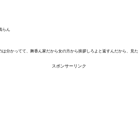
残らん
のは分かってて、舞香ん家だから女の方から挨拶しろよと返すんだから、見
スポンサーリンク