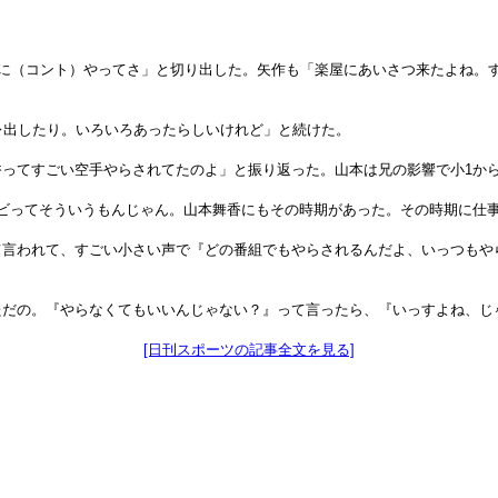
緒に（コント）やってさ」と切り出した。矢作も「楽屋にあいさつ来たよね。
レ出したり。いろいろあったらしいけれど」と続けた。
ってすごい空手やらされてたのよ」と振り返った。山本は兄の影響で小1か
ビってそういうもんじゃん。山本舞香にもその時期があった。その時期に仕
言われて、すごい小さい声で『どの番組でもやらされるんだよ、いっつもや
ただの。『やらなくてもいいんじゃない？』って言ったら、『いっすよね、じ
[日刊スポーツの記事全文を見る]