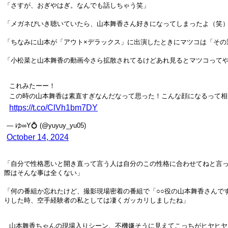
「さすが、おぎやはぎ。なんでも話しちゃう笑」
「メガネびいき聴いていたら、山本舞香さん好きになってしまったよ（笑）
「ちなみに山本が「アウト×デラックス」に出演したときにマツコは「そ
「小松菜と山本舞香の動画今さら拡散されてるけどあれ見るとマツコって
これみたーー！
この時の山本舞香は素直すぎなんだなって思った！こんな顔になるって相
https://t.co/ClVh1bm7DY
— ゆ∞Y💍 (@yuyuy_yu05)
October 14, 2024
「自分で性格悪いと開き直って言う人は自分のこの性格に合わせてねと言
際はそんな事は全くない」
「何の番組か忘れたけど、撮影現場密着の番組で「○○役の山本舞香さんで
りした時、空手経験者の私としては凄くガッカリしましたね」
山本舞香ちゃんの現場入りシーン、不機嫌そうに見えてこっちがヒヤヒヤ