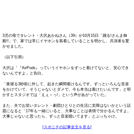
3児の母でタレント・大沢あかねさん（39）が10月15日「踊る!さんま御
殿!!」で、家では常にイヤホンを装着していることを明かし、共演者を驚
かせました。
（以下引用）
大沢は「『AirPods』っていうイヤホンをずっと着けてないと、安心でき
ないんですよ」と告白。
「夜寝る3秒前に外して、起きた瞬間着けるんです。ずっといろんな音楽
をかけていて、そうじゃないとダメで。今も本当は着けたいんです」と明
かすとスタジオでは「えぇ～っ!」という声があがっていた。
また、夫でお笑いタレント・劇団ひとりとの生活に支障はないかという話
題になると「17年も一緒にいると、大事なことは表情で分かるんですよ。
大事じゃないと思ったら、ずっと音楽聴いてます」とぶっちゃけ。
[スポニチの記事全文を見る]