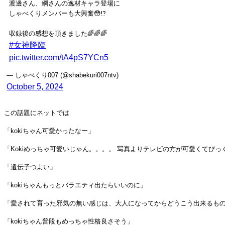
渡邊さん、綱さんの逸材キャラ登場に
しゃべくりメンバーも大興奮😳⁉️
収録後の感想を頂きました🌈🌈🌈
#女神降臨
pic.twitter.com/tA4pS7YCn5
— しゃべくり007 (@shabekuri007ntv)
October 5, 2024
この話題にネットでは
「kokiちゃん可愛かったなー」
「Kokiめっちゃ可愛いじゃん。。。。 写真よりテレビの方が可愛くてびっ
「遺伝子つよい」
「kokiちゃんもっとバラエティ出たらいいのに」
「愛されて育った邪気の無い感じは、大人になってからどうこう出来るものじ
「kokiちゃん普段もめっちゃ性格良さそう」