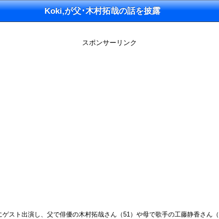
Koki,が父･木村拓哉の話を披露
スポンサーリンク
SP」にゲスト出演し、父で俳優の木村拓哉さん（51）や母で歌手の工藤静香さん