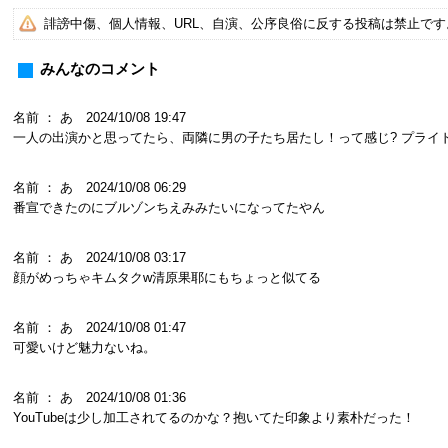
誹謗中傷、個人情報、URL、自演、公序良俗に反する投稿は禁止で
みんなのコメント
名前 ： あ 2024/10/08 19:47
一人の出演かと思ってたら、両隣に男の子たち居たし！って感じ? プライ
名前 ： あ 2024/10/08 06:29
番宣できたのにブルゾンちえみみたいになってたやん
名前 ： あ 2024/10/08 03:17
顔がめっちゃキムタクw清原果耶にもちょっと似てる
名前 ： あ 2024/10/08 01:47
可愛いけど魅力ないね。
名前 ： あ 2024/10/08 01:36
YouTubeは少し加工されてるのかな？抱いてた印象より素朴だった！