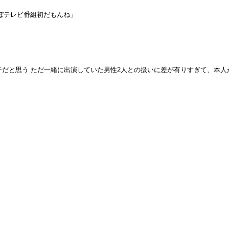
ほぼテレビ番組初だもんね」
の子だと思う ただ一緒に出演していた男性2人との扱いに差が有りすぎて、本