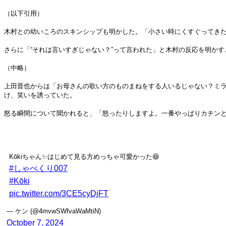
（以下引用）
木村との幼いころのスキンシップも明かした。「小さい時にくすぐってきた
さらに「“それは言いすぎじゃない？”って言われた」と木村の反応を明か
（中略）
上田晋也からは「お母さんの歌い方のものまねをする人いるじゃない？ミラ
け、笑いを誘っていた。
怒る瞬間について聞かれると、「怒ったりしますよ。一番やっぱりカチン
Kōkiちゃん✨はじめて見る方めっちゃ可愛かった😆
#しゃべくり007
#Kōki
pic.twitter.com/3CE5cyDjFT
— ケン (@4mvwSWfvaWaMtiN)
October 7, 2024