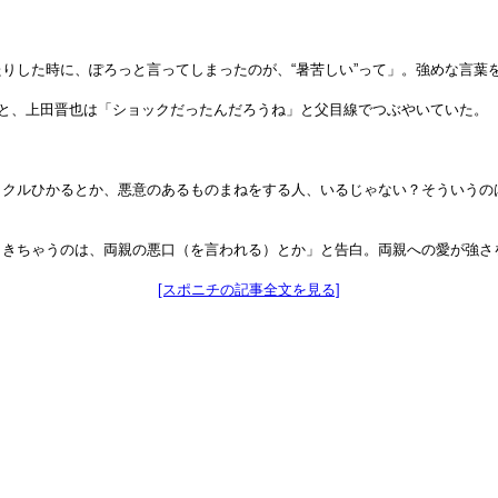
りした時に、ぽろっと言ってしまったのが、“暑苦しい”って」。強めな言葉
すと、上田晋也は「ショックだったんだろうね」と父目線でつぶやいていた。
クルひかるとか、悪意のあるものまねをする人、いるじゃない？そういうのは
ときちゃうのは、両親の悪口（を言われる）とか」と告白。両親への愛が強さ
[スポニチの記事全文を見る]