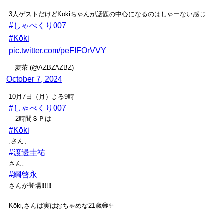
3人ゲストだけどKōkiちゃんが話題の中心になるのはしゃーない感じ
#しゃべくり007
#Kōki
pic.twitter.com/peFIFOrVVY
— 麦茶 (@AZBZAZBZ)
October 7, 2024
10月7日（月）よる9時
#しゃべくり007
2時間ＳＰは
#Kōki
,さん、
#渡邊圭祐
さん、
#綱啓永
さんが登場‼️‼️‼️
Kōki,さんは実はおちゃめな21歳😁✨