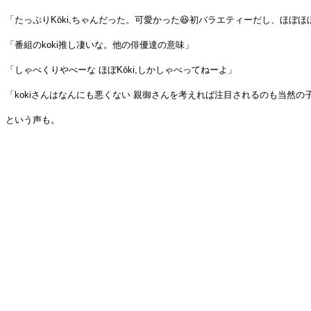
「たっぷりKōki,ちゃんだった。可愛かった😆初バラエティーだし、ほぼ
「番組のkoki推し凄いな。他の俳優達の意味」
「しゃべくりやべーな ほぼKōki,しかしゃべってねーよ」
「kokiさんはなんにも悪くない 親御さんを考えれば注目されるのも当然
という声も。