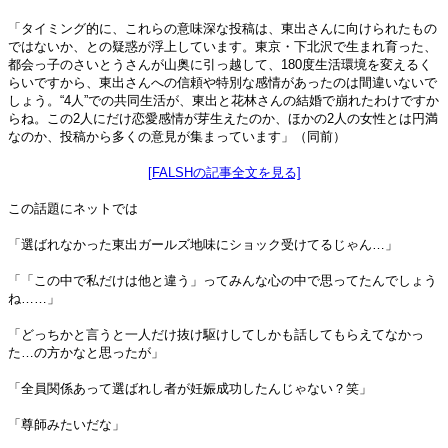
「タイミング的に、これらの意味深な投稿は、東出さんに向けられたもの
ではないか、との疑惑が浮上しています。東京・下北沢で生まれ育った、
都会っ子のさいとうさんが山奥に引っ越して、180度生活環境を変えるく
らいですから、東出さんへの信頼や特別な感情があったのは間違いないで
しょう。“4人”での共同生活が、東出と花林さんの結婚で崩れたわけですか
らね。この2人にだけ恋愛感情が芽生えたのか、ほかの2人の女性とは円満
なのか、投稿から多くの意見が集まっています」（同前）
[FALSHの記事全文を見る]
この話題にネットでは
「選ばれなかった東出ガールズ地味にショック受けてるじゃん…」
「「この中で私だけは他と違う」ってみんな心の中で思ってたんでしょう
ね……」
「どっちかと言うと一人だけ抜け駆けしてしかも話してもらえてなかっ
た…の方かなと思ったが」
「全員関係あって選ばれし者が妊娠成功したんじゃない？笑」
「尊師みたいだな」