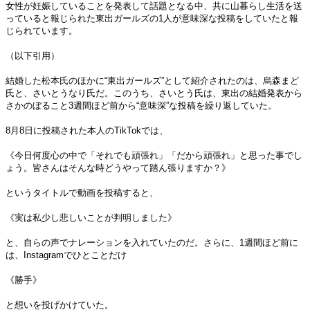
女性が妊娠していることを発表して話題となる中、共に山暮らし生活を送
っていると報じられた東出ガールズの1人が意味深な投稿をしていたと報
じられています。
（以下引用）
結婚した松本氏のほかに“東出ガールズ”として紹介されたのは、烏森まど
氏と、さいとうなり氏だ。このうち、さいとう氏は、東出の結婚発表から
さかのぼること3週間ほど前から“意味深”な投稿を繰り返していた。
8月8日に投稿された本人のTikTokでは、
《今日何度心の中で「それでも頑張れ」「だから頑張れ」と思った事でし
ょう。皆さんはそんな時どうやって踏ん張りますか？》
というタイトルで動画を投稿すると、
《実は私少し悲しいことが判明しました》
と、自らの声でナレーションを入れていたのだ。さらに、1週間ほど前に
は、Instagramでひとことだけ
《勝手》
と想いを投げかけていた。