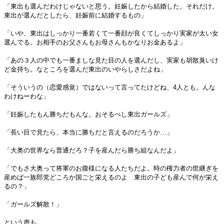
「東出も選んだわけじゃないと思う。妊娠したから結婚した。それだけ。
東出が選んだとしたら、妊娠前に結婚するもの」
「いや、東出はしっかり一番若くて一番顔が良くてしっかり実家が太い女
選んでる。お相手のお父さんもお母さんもかなりお金あるよ」
「あの３人の中でも一番ましな見た目の人を選んだし、実家も胡散臭いけ
ど金持ち。なところを選んだ東出のいやらしさだよね」
「そういうの（恋愛感覚）ではないって言ってたけどね、4人とも。んな
わけねーわな」
「妊娠したもん勝ちだもんな。おそるべし東出ガールズ」
「長い目で見たら、本当に勝ちだと言えるのだろうか…」
「大奥の世界なら普通だろ？子を産んだら勝ち組なんだよ」
「でもさ大奥って将軍のお腹様になる人たちだよ。時の権力者の世継ぎを
産めば一族郎党どころか国ごと栄えるのよ 東出の子ども産んで何が栄え
るの？」
「ガールズ解散！」
という声も。