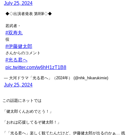
July 25, 2024
◆◇出演者発表 第8弾◇◆
若武者・
#双寿丸
役
#伊藤健太郎
さんからのコメント
#光る君へ
pic.twitter.com/w6hH1zT1B8
— 大河ドラマ「光る君へ」（2024年） (@nhk_hikarukimie)
July 25, 2024
この話題にネットでは
「健太郎くんおめでとう！」
「おれは応援してるぞ健太郎！」
「「光る君へ」楽しく観てたんだけど、伊藤健太郎が出るのかぁ… 残