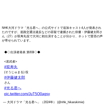
NHK大河ドラマ「光る君へ」の公式サイトで追加キャスト4人が発表され
たのですが、道路交通法違反などの容疑で逮捕された俳優・伊藤健太郎さ
ん（27）が双寿丸役で大河に初出演することが分かり、ネットで賛否の声
が寄せられています。
◆◇出演者発表 第8弾◇◆
<若武者>
#双寿丸
(そうじゅまる) 役
#伊藤健太郎
さん
#光る君へ
pic.twitter.com/JuT5O0agsy
— 大河ドラマ「光る君へ」（2024年） (@nhk_hikarukimie)