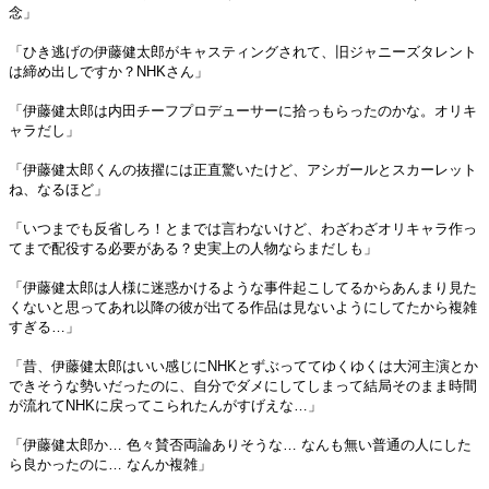
念」
「ひき逃げの伊藤健太郎がキャスティングされて、旧ジャニーズタレント
は締め出しですか？NHKさん」
「伊藤健太郎は内田チーフプロデューサーに拾っもらったのかな。オリキ
ャラだし」
「伊藤健太郎くんの抜擢には正直驚いたけど、アシガールとスカーレット
ね、なるほど」
「いつまでも反省しろ！とまでは言わないけど、わざわざオリキャラ作っ
てまで配役する必要がある？史実上の人物ならまだしも」
「伊藤健太郎は人様に迷惑かけるような事件起こしてるからあんまり見た
くないと思ってあれ以降の彼が出てる作品は見ないようにしてたから複雑
すぎる…」
「昔、伊藤健太郎はいい感じにNHKとずぶっててゆくゆくは大河主演とか
できそうな勢いだったのに、自分でダメにしてしまって結局そのまま時間
が流れてNHKに戻ってこられたんがすげえな…」
「伊藤健太郎か… 色々賛否両論ありそうな… なんも無い普通の人にした
ら良かったのに… なんか複雑」