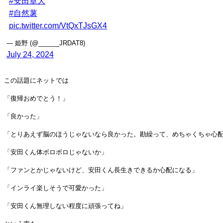
#安田章大
#自然薯
pic.twitter.com/VtQxTJsGX4
— 姫野 (@______JRDAT8)
July 24, 2024
この話題にネットでは
「復帰おめでとう！」
「良かった」
「とりあえず脳のほうじゃないなら良かった。勘繰って、めちゃくちゃ心
「安田くん体ボロボロじゃないか」
「ファンとかじゃないけど、安田くん長生きできるか心配になる」
「インライ楽しそうで可愛かった」
「安田くん無理しない程度に頑張ってね」