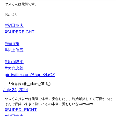
ヤスくんは元気です。
おかえり
#安田章大
#SUPEREIGHT
#横山裕
#村上信五
#丸山隆平
#大倉忠義
pic.twitter.com/B5quf84xCZ
— 大倉忠義 (@__okura_0516_)
July 24, 2024
ヤスくん指以外は元気で本当に安心したし、終始爆笑してて可愛かった！
そんで皆笑いすぎて泣いてるの本当に愛おしいなwwwwww
#SUPER_EIGHT