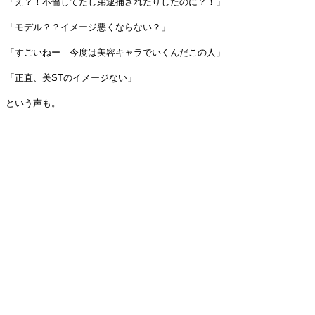
「え？！不倫してたし弟逮捕されたりしたのに？！」
「モデル？？イメージ悪くならない？」
「すごいねー 今度は美容キャラでいくんだこの人」
「正直、美STのイメージない」
という声も。