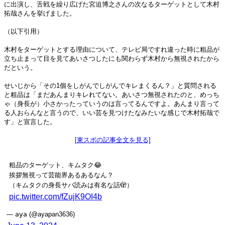
に出演し、舌戦を繰り広げた宮迫博之さんの次なるターゲットとして木村
拓哉さんを挙げました。
（以下引用）
木村をターゲットとする理由について、テレビ局ですれ違った時に粗品が
立ち止まって目を見てあいさつしたにも関わらず木村から無視されたから
だという。
せいじから「その1個をしがんでしがんでキレまくるん？」と質問される
と粗品は「まだあんまりキレれてない。あいさつ無視されたのと、めっち
ゃ（身長が）小さかったっていうのは言ってるんですよ。あんまり言って
る人おらんなと言うので、いい芸を見つけたなみたいな感じで木村拓哉で
す」と宣言した。
[東スポの記事全文を見る]
粗品のターゲット、キムタク😂
挨拶無視って芸能界あるあるなん？
（キムタクの身長サバ読みは有名な話🫣）
pic.twitter.com/fZujK9OI4b
— 𝖺𝗒𝖺 (@ayapan3636)