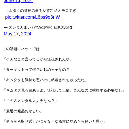
June 13, 2024
キムタクの身長の事を話す粗品オモロすぎ
pic.twitter.com/L6ps9o3rlW
— スシまんまい (@59d1wKgIaUK8QSR)
May 17, 2024
この話題にネットでは
「そんなこと言ってるから無視されんや」
「ターゲットって何？いじめっ子なの？」
「キムタクも気持ち悪いのに粘着されちゃったね」
「キムタク見る目あるよ。無視して正解。こんなのに挨拶する必要なし」
「この方メンタル大丈夫なん？」
「最近の粗品おかしい」
「そろそろ取り返しがつかなくなる前にやめたら良いと思う」