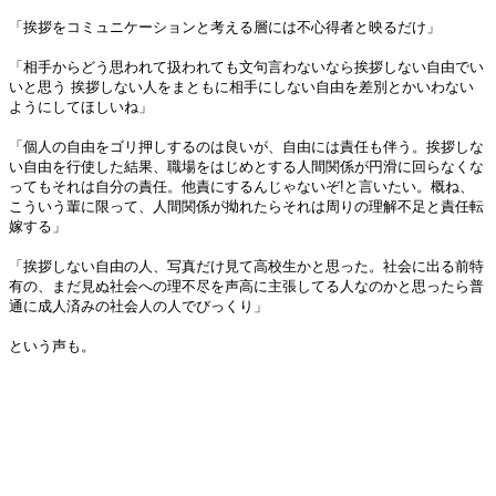
「挨拶をコミュニケーションと考える層には不心得者と映るだけ」
「相手からどう思われて扱われても文句言わないなら挨拶しない自由でい
いと思う 挨拶しない人をまともに相手にしない自由を差別とかいわない
ようにしてほしいね」
「個人の自由をゴリ押しするのは良いが、自由には責任も伴う。挨拶しな
い自由を行使した結果、職場をはじめとする人間関係が円滑に回らなくな
ってもそれは自分の責任。他責にするんじゃないぞ!と言いたい。概ね、
こういう輩に限って、人間関係が拗れたらそれは周りの理解不足と責任転
嫁する」
「挨拶しない自由の人、写真だけ見て高校生かと思った。社会に出る前特
有の、まだ見ぬ社会への理不尽を声高に主張してる人なのかと思ったら普
通に成人済みの社会人の人でびっくり」
という声も。