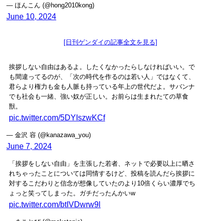
— ほんこん (@hong2010kong)
June 10, 2024
[日刊ゲンダイの記事全文を見る]
挨拶しない自由はあるよ。したくなかったらしなければいい。で
も間違ってるのが、「次の時代を作るのは若い人」ではなくて、
君らより権力も金も人脈も持っている年上の世代だよ。サバンナ
でも社会も一緒、強い奴が正しい。お前らは生まれたての草食
獣。
pic.twitter.com/5DYIszwKCf
— 金沢 容 (@kanazawa_you)
June 7, 2024
「挨拶をしない自由」を主張した若者、ネットで必要以上に晒さ
れちゃったことについては同情するけど、投稿を読んだら挨拶に
対するこだわりと信念が想像していたのより10倍くらい濃厚でち
ょっと笑ってしまった。ガチだったんかいw
pic.twitter.com/btIVDwrw9l