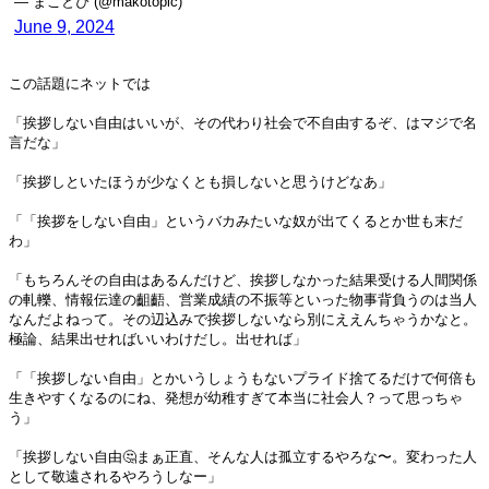
— まことぴ (@makotopic)
June 9, 2024
この話題にネットでは
「挨拶しない自由はいいが、その代わり社会で不自由するぞ、はマジで名
言だな」
「挨拶しといたほうが少なくとも損しないと思うけどなあ」
「「挨拶をしない自由」というバカみたいな奴が出てくるとか世も末だ
わ」
「もちろんその自由はあるんだけど、挨拶しなかった結果受ける人間関係
の軋轢、情報伝達の齟齬、営業成績の不振等といった物事背負うのは当人
なんだよねって。その辺込みで挨拶しないなら別にええんちゃうかなと。
極論、結果出せればいいわけだし。出せれば」
「「挨拶しない自由」とかいうしょうもないプライド捨てるだけで何倍も
生きやすくなるのにね、発想が幼稚すぎて本当に社会人？って思っちゃ
う」
「挨拶しない自由🤔まぁ正直、そんな人は孤立するやろな〜。変わった人
として敬遠されるやろうしなー」