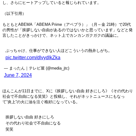
し、さらにヒートアップしていると報じられています。
（以下引用）
もともとABEMA「ABEMA Prime（アベプラ）」（月～金 21時）で20代
の男性が「挨拶しない自由があるのではないかと思っています」などと発
言したことがきっかけで、ネット上でカンカンガクガクの議論に。
ぶっちゃけ、仕事ができない人ほどこういうの熱弁しがち。
pic.twitter.com/dlvydlkZka
— まったん｜テレビ屋 (@media_jtc)
June 7, 2024
ほんこんが11日までに、Xに《挨拶しない自由 好きにしろ》《その代わり
社会で不自由になる笑笑》と投稿し、それがネットニュースにもなっ
て“炎上”の火に油を注ぐ格好になっている。
挨拶しない自由 好きにしろ
その代わり社会で不自由になる
笑笑