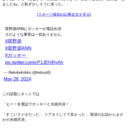
ましたね」と恥ずかしそうに笑った。
[スポーツ報知の記事全文を見る]
星野源ANNにガッキーが電話出演
そのような事実は一切ありません。
#星野源
#星野源ANN
#ガッキー
pic.twitter.com/cP1JEHRyAh
— Rekokekokko (@retsuo5)
May 28, 2024
この話題にネットでは
「えー！生電話でガッキーと夫婦共演！」
「すごいラジオだった… リアタイしてて良かった… 冒頭のお話からまさ
かの夫婦共演」