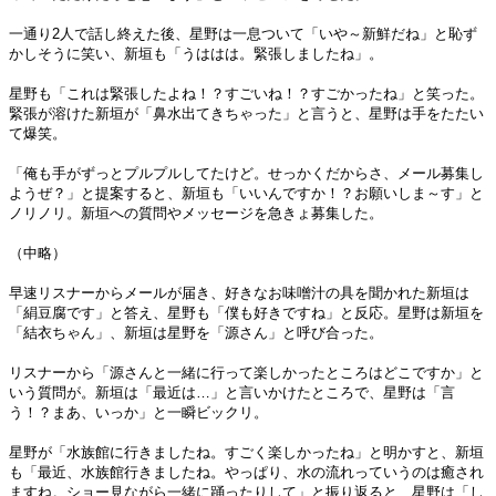
一通り2人で話し終えた後、星野は一息ついて「いや～新鮮だね」と恥ず
かしそうに笑い、新垣も「うははは。緊張しましたね」。
星野も「これは緊張したよね！？すごいね！？すごかったね」と笑った。
緊張が溶けた新垣が「鼻水出てきちゃった」と言うと、星野は手をたたい
て爆笑。
「俺も手がずっとプルプルしてたけど。せっかくだからさ、メール募集し
ようぜ？」と提案すると、新垣も「いいんですか！？お願いしま～す」と
ノリノリ。新垣への質問やメッセージを急きょ募集した。
（中略）
早速リスナーからメールが届き、好きなお味噌汁の具を聞かれた新垣は
「絹豆腐です」と答え、星野も「僕も好きですね」と反応。星野は新垣を
「結衣ちゃん」、新垣は星野を「源さん」と呼び合った。
リスナーから「源さんと一緒に行って楽しかったところはどこですか」と
いう質問が。新垣は「最近は…」と言いかけたところで、星野は「言
う！？まあ、いっか」と一瞬ビックリ。
星野が「水族館に行きましたね。すごく楽しかったね」と明かすと、新垣
も「最近、水族館行きましたね。やっぱり、水の流れっていうのは癒され
ますね。ショー見ながら一緒に踊ったりして」と振り返ると、星野は「し