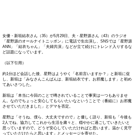
女優・新垣結衣さん（35）が5月29日、夫・星野源さん（43）のラジオ
「星野源のオールナイトニッポン」に電話で生出演し、SNSでは「星野源
ANN」「結衣ちゃん」「夫婦共演」などが立て続けにトレンド入りするな
ど話題になっています。
（以下引用）
約1分ほど会話した後、星野はようやく「名前言いますか？」と新垣に促
し、新垣は「みなさんこんばんは、新垣結衣です。お邪魔します」と初め
てあいさつした。
新垣は「本当に今回のことで噂されていることで事実は一つもありませ
ん。なのでちょっと安心してもらいたいなということで（番組に）お邪魔
させていただきました」とデマを否定。
星野は「そうね、僕ら、大丈夫ですので」と優しく語り、新垣も「今後も
2人でね、協力してこれから生活を粛々と、穏やかに過ごしていきたいと
思っていますので。どうぞ安心していただければと思います。温かく見守
っていただけたらと思います」とメッセージを寄せた。