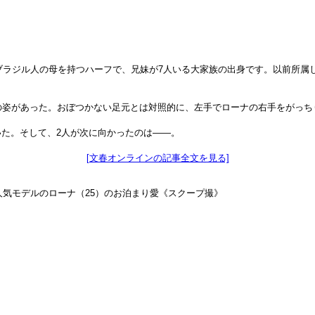
とブラジル人の母を持つハーフで、兄妹が7人いる大家族の出身です。以前所
の姿があった。おぼつかない足元とは対照的に、左手でローナの右手をがっち
た。そして、2人が次に向かったのは――。
[文春オンラインの記事全文を見る]
と人気モデルのローナ（25）のお泊まり愛《スクープ撮》