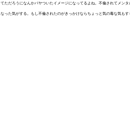
してただろうになんかパヤついたイメージになってるよね。不倫されてメンタ
になった気がする。もし不倫されたのがきっかけならちょっと気の毒な気もす