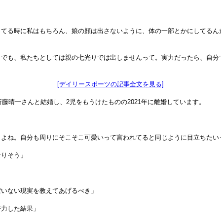
ってる時に私はもちろん、娘の顔は出さないように、体の一部とかにしてるん
。でも、私たちとしては親の七光りでは出しませんって。実力だったら、自分
[デイリースポーツの記事全文を見る]
新藤晴一さんと結婚し、2児をもうけたものの2021年に離婚しています。
うよね。自分も周りにそこそこ可愛いって言われてると同じように目立ちたい
なりそう」
ぼいない現実を教えてあげるべき」
努力した結果」