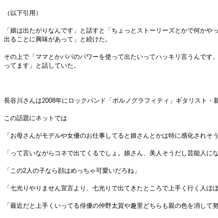
（以下引用）
「娘は出たがりなんです」と話すと「ちょっとストーリーズとかで何かや
出ることに興味があって」と続けた。
その上で「ママとかパパのパワーを使って出たいってハッキリ言うんです
ってます」と話していた。
長谷川さんは2008年にロックバンド「ポルノグラフィティ」ギタリスト・
この話題にネットでは
「お母さんがモデルや女優のお仕事してると娘さんとかは特に感化されそ
「って言いながらコネで出てくるでしょ。娘さん、美人そうだし芸能人に
「この2人の子なら顔はめっちゃ可愛いだろね」
「七光りやりません宣言より、七光りで出てきたところで上手く行く人ほ
「最近だと上手くいってる俳優の仲野太賀や趣里どちらも親の色を消して