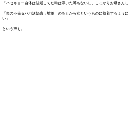
「ハセキョー自体は結婚してた時は浮いた噂もないし、しっかりお母さん
「夫の不倫＆パパ活疑惑→離婚 のあとから女というものに執着するよう
い」
という声も。