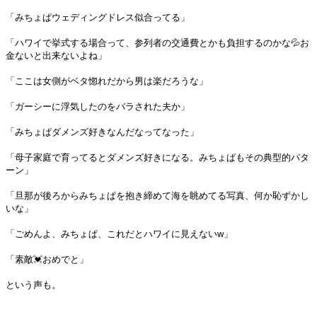
「みちょぱウェディングドレス似合ってる」
「ハワイで挙式する場合って、参列者の交通費とかも負担するのかな💦お
金ないと出来ないよね」
「ここは女側がベタ惚れだから男は楽だろうな」
「ガーシーに浮気したのをバラされた夫か」
「みちょぱダメンズ好きなんだなってなった」
「母子家庭で育ってるとダメンズ好きになる。みちょぱもその典型的パタ
ーン」
「旦那が後ろからみちょぱを抱き締めて海を眺めてる写真、何か恥ずかし
いな」
「ごめんよ、みちょぱ、これだとハワイに見えないw」
「素敵💓おめでと」
という声も。