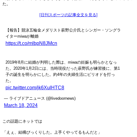
た。
[日刊スポーツの記事全文を見る]
【報告】競泳五輪金メダリスト萩野公介氏とシンガー・ソングラ
イターmiwaが離婚
https://t.co/mlbpN8JMcn
2019年8月に結婚が判明した際は、miwaの妊娠も明らかとなっ
た。2020年1月2日には、当時現役だった萩野氏が練習後に、第1
子の誕生を明らかにした。約4年の夫婦生活にピリオドを打っ
た。
pic.twitter.com/jk6XulHTC8
— ライブドアニュース (@livedoornews)
March 18, 2024
この話題にネットでは
「えぇ、結構びっくりした。上手くやってるもんだと」