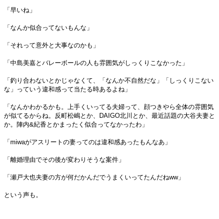
「早いね」
「なんか似合ってないもんな」
「それって意外と大事なのかも」
「中島美嘉とバレーボールの人も雰囲気がしっくりこなかった」
「釣り合わないとかじゃなくて、「なんか不自然だな」「しっくりこない
な」っていう違和感って当たる時あるよね」
「なんかわかるかも。上手くいってる夫婦って、顔つきやら全体の雰囲気
が似てるからね。反町松嶋とか、DAIGO北川とか、最近話題の大谷夫妻と
か。陣内&紀香とかまったく似合ってなかったわ」
「miwaがアスリートの妻ってのは違和感あったもんなあ」
「離婚理由でその後が変わりそうな案件」
「瀬戸大也夫妻の方が何だかんだでうまくいってたんだねww」
という声も。