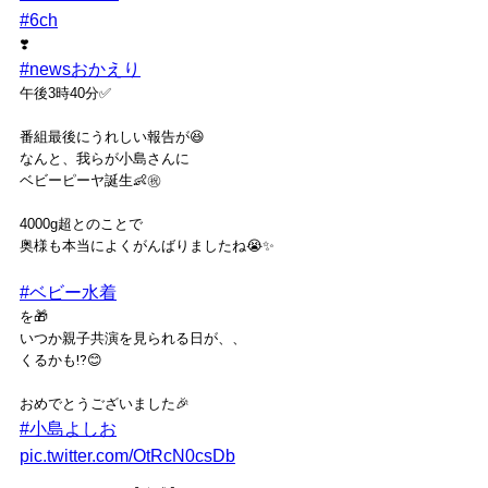
#6ch
❣️
#newsおかえり
午後3時40分✅
番組最後にうれしい報告が😆
なんと、我らが小島さんに
ベビーピーヤ誕生👶㊗️
4000g超とのことで
奥様も本当によくがんばりましたね😭✨
#ベビー水着
を🎁
いつか親子共演を見られる日が、、
くるかも⁉️😊
おめでとうございました🎉
#小島よしお
pic.twitter.com/OtRcN0csDb