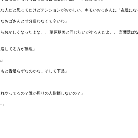
麗な人だと思ってたけどテンションがおかしい。キモいおっさんに「友達にな
介なおばさんと寸分違わなくて辛いわ」
からおかしくなったよな、、 華原朋美と同じ匂いがするんだよ、、 言葉選ば
放送してる方が無理」
肌」
ともと舌足らずなのかな…そして下品」
あれやってるの？誰か周りの人指摘しないの？」
た」