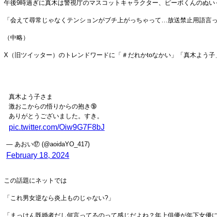
午後9時過ぎに真木は警視庁のマスコットキャラクター、ピーポくんのぬい
「会えて尋常じゃなくテンションがブチ上がっちゃって…放送禁止用語言っ
（中略）
X（旧ツイッター）のトレンドワードに「＃だれかtoなかい」「真木よう
真木よう子さま
激おこからの悟りからの抱き🔞
ありがとうございました。すき。
pic.twitter.com/Oiw9G7F8bJ
— あおい⑰ (@aoidaYO_417)
February 18, 2024
この話題にネットでは
「これ男女逆なら炎上ものじゃない?」
「まっけん既婚者だし何言ってるのって感じだよね？年上俳優が年下女優