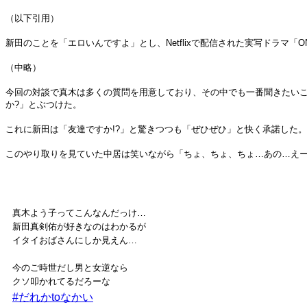
（以下引用）
新田のことを「エロいんですよ」とし、Netflixで配信された実写ドラマ
（中略）
今回の対談で真木は多くの質問を用意しており、その中でも一番聞きたい
か?」とぶつけた。
これに新田は「友達ですか!?」と驚きつつも「ぜひぜひ」と快く承諾した。
このやり取りを見ていた中居は笑いながら「ちょ、ちょ、ちょ…あの…え
真木よう子ってこんなんだっけ…
新田真剣佑が好きなのはわかるが
イタイおばさんにしか見えん…
今のご時世だし男と女逆なら
クソ叩かれてるだろーな
#だれかtoなかい