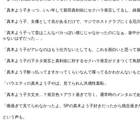
「真木よう子きっつ…いい年して新田真剣佑にセクハラ発言してるし、綺
「真木よう子、女優として名があるだけで、マジでホストクラブにくる厄
「真木よう子って昔はこんなバカっぽい感じじゃなかったのになぁ.. 途中
ゃないはずだった... 」
「真木よう子がアレなのはもう仕方ないとしても、これを面白いと思って
「真木よう子の下ネタ発言と真剣佑に対するセクハラ発言がドきつくて鳥
「真木よう子酔っ払ってますかってくらいなんて喋ってるかわかんないも
「バラエティの真木よう子やば。見てられん共感性羞恥」
「真木よう子大丈夫…？発言色々アウト過ぎて引く。通常時のメンタルで
「痛過ぎて見てられなかったよ。SPの真木よう子好きだったから残念過ぎ
という声も。