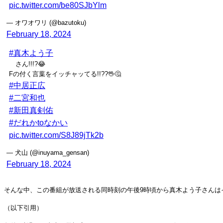
pic.twitter.com/be80SJbYlm
— オワオワリ (@bazutoku)
February 18, 2024
#真木よう子
さん!!!?😂
Fの付く言葉をイッチャッてる!!??🖖🤔
#中居正広
#二宮和也
#新田真剣佑
#だれかtoなかい
pic.twitter.com/S8J89jTk2b
— 犬山 (@inuyama_gensan)
February 18, 2024
そんな中、この番組が放送される同時刻の午後9時頃から真木よう子さんは
（以下引用）