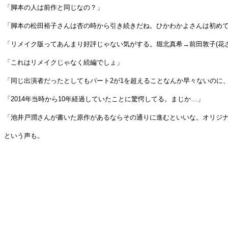
「脚本の人は前作と同じなの？」
「脚本の松田裕子さんは杏の時から引き続きだね。ひかわかよさんは初め
「リメイク版ってあんまり好評じゃない気がする。堀北真希→前田敦子(花ざかり
「これはリメイクじゃなく続編でしょ」
「同じ出演者だったとしてもパート2が1を超えることなんか早々ないのに
「2014年当時から10年経過していたことに驚愕してる。まじか…」
「池井戸潤さんが書いた原作があるならその通りに進むといいな。オリジ
という声も。