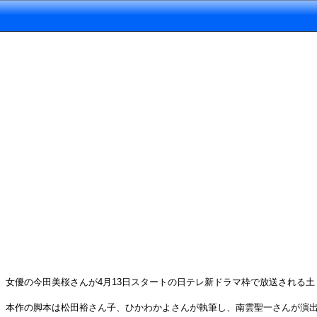
女優の今田美桜さんが4月13日スタートの日テレ新ドラマ枠で放送される
本作の脚本は松田裕さん子、ひかわかよさんが執筆し、南雲聖一さんが演