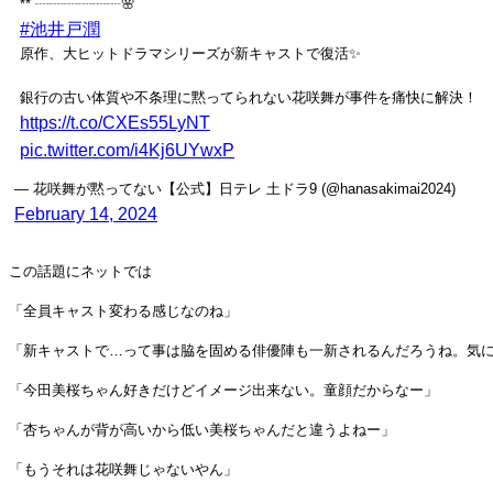
** ┈┈┈┈┈┈🌸
#池井戸潤
原作、大ヒットドラマシリーズが新キャストで復活✨
銀行の古い体質や不条理に黙ってられない花咲舞が事件を痛快に解決！
https://t.co/CXEs55LyNT
pic.twitter.com/i4Kj6UYwxP
— 花咲舞が黙ってない【公式】日テレ 土ドラ9 (@hanasakimai2024)
February 14, 2024
この話題にネットでは
「全員キャスト変わる感じなのね」
「新キャストで…って事は脇を固める俳優陣も一新されるんだろうね。気
「今田美桜ちゃん好きだけどイメージ出来ない。童顔だからなー」
「杏ちゃんが背が高いから低い美桜ちゃんだと違うよねー」
「もうそれは花咲舞じゃないやん」