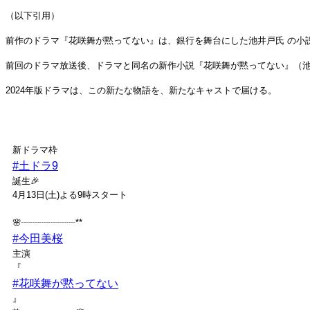
（以下引用）
前作のドラマ『花咲舞が黙ってない』は、銀行を舞台にした池井戸氏 の小説
前回のドラマ放送後、ドラマと同名の新作小説『花咲舞が黙ってない』（
2024年版ドラマは、この新たな物語を、新たなキャストで届ける。
新ドラマ枠
#土ドラ9
誕生🎉
4月13日(土)よる9時スタート
🌸┈┈┈┈┈┈**
#今田美桜
主演
『
#花咲舞が黙ってない
』