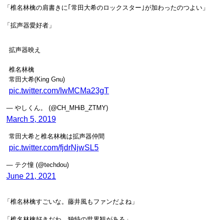
「椎名林檎の肩書きに｢常田大希のロックスター｣が加わったのつよい」
「拡声器愛好者」
拡声器映え
椎名林檎
常田大希(King Gnu)
pic.twitter.com/IwMCMa23gT
— やしくん。 (@CH_MHiB_ZTMY)
March 5, 2019
常田大希と椎名林檎は拡声器仲間
pic.twitter.com/fjdrNjwSL5
— テク憧 (@techdou)
June 21, 2021
「椎名林檎すごいな。藤井風もファンだよね」
「椎名林檎好きだわ。独特の世界観がある」