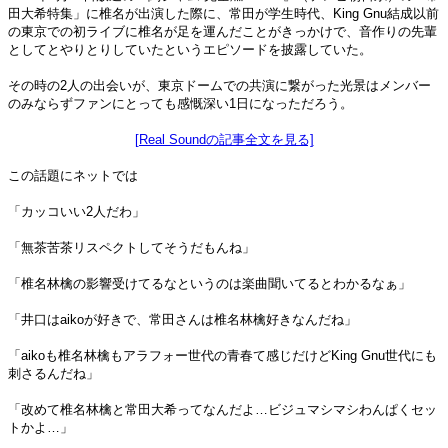
田大希特集」に椎名が出演した際に、常田が学生時代、King Gnu結成以前
の東京での初ライブに椎名が足を運んだことがきっかけで、音作りの先輩
としてとやりとりしていたというエピソードを披露していた。
その時の2人の出会いが、東京ドームでの共演に繋がった光景はメンバー
のみならずファンにとっても感慨深い1日になっただろう。
[Real Soundの記事全文を見る]
この話題にネットでは
「カッコいい2人だわ」
「無茶苦茶リスペクトしてそうだもんね」
「椎名林檎の影響受けてるなというのは楽曲聞いてるとわかるなぁ」
「井口はaikoが好きで、常田さんは椎名林檎好きなんだね」
「aikoも椎名林檎もアラフォー世代の青春て感じだけどKing Gnu世代にも
刺さるんだね」
「改めて椎名林檎と常田大希ってなんだよ…ビジュマシマシわんぱくセッ
トかよ…」