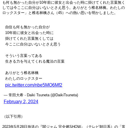
も何も無かった自分が10年前に彼女と出会った時に掛けてくれた言葉無く
しては今ここに自分はいないとさえ思う。ありがとう椎名林檎。わたしの
ロックスター」と椎名林檎さん（45）への熱い思いを明かしました。
自信も何も無かった自分が
10年前に彼女と出会った時に
掛けてくれた言葉無くしては
今ここに自分はいないとさえ思う
そういう言葉ってある
生きる力を与えてくれる魔法の言葉
ありがとう椎名林檎
わたしのロックスター
pic.twitter.com/nbe5MO6Mf2
— 常田大希 - Daiki Tsuneta (@DaikiTsuneta)
February 2, 2024
（以下引用）
2023年5月28日放送の『関ジャム 完全燃SHOW』（テレビ朝日系）の「常