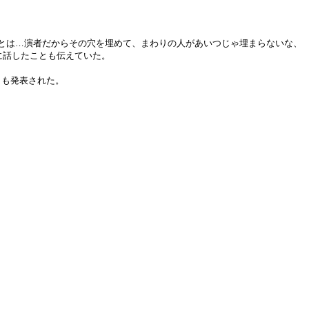
とは…演者だからその穴を埋めて、まわりの人があいつじゃ埋まらないな、
に話したことも伝えていた。
とも発表された。