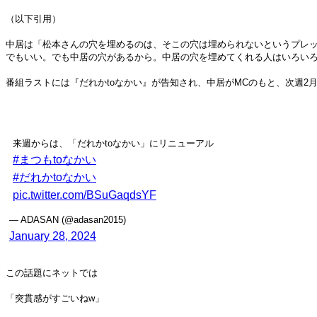
（以下引用）
中居は「松本さんの穴を埋めるのは、そこの穴は埋められないというプレ
でもいい。でも中居の穴があるから。中居の穴を埋めてくれる人はいろいろ
番組ラストには『だれかtoなかい』が告知され、中居がMCのもと、次週
来週からは、「だれかtoなかい」にリニューアル
#まつもtoなかい
#だれかtoなかい
pic.twitter.com/BSuGaqdsYF
— ADASAN (@adasan2015)
January 28, 2024
この話題にネットでは
「突貫感がすごいねw」