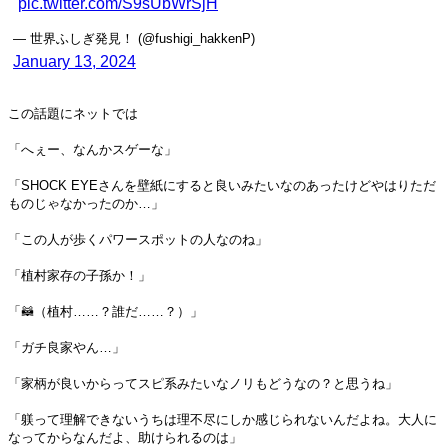
pic.twitter.com/S9sUbWrSjH
— 世界ふしぎ発見！ (@fushigi_hakkenP)
January 13, 2024
この話題にネットでは
「へぇー、なんかスゲーな」
「SHOCK EYEさんを壁紙にすると良いみたいなのあったけどやはりただ
ものじゃなかったのか…」
「この人が歩くパワースポットの人なのね」
「植村家存の子孫か！」
「🦝（植村……？誰だ……？）」
「ガチ良家やん…」
「家柄が良いからってスピ系みたいなノリもどうなの？と思うね」
「躾って理解できないうちは理不尽にしか感じられないんだよね。大人に
なってからなんだよ、助けられるのは」