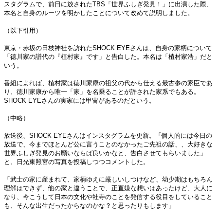
スタグラムで、前日に放されたTBS「世界ふしぎ発見！」に出演した際、
本名と自身のルーツを明かしたことについて改めて説明しました。
（以下引用）
東京・赤坂の日枝神社を訪れたSHOCK EYEさんは、自身の家柄について
「徳川家の譜代の『植村家』です」と告白した。本名は「植村家浩」だと
いう。
番組によれば、植村家は徳川家康の祖父の代から仕える最古参の家臣であ
り、徳川家康から唯一「家」を名乗ることが許された家系でもある。
SHOCK EYEさんの実家には甲冑があるのだという。
（中略）
放送後、SHOCK EYEさんはインスタグラムを更新。「個人的には今日の
放送で、今までほとんど公に言うことのなかったご先祖の話、、大好きな
世界ふしぎ発見のお願いならば良いかなと、告白させてもらいました」
と、日光東照宮の写真を投稿しつつコメントした。
「武士の家に産まれて、家柄ゆえに厳しいしつけなど、幼少期はもちろん
理解はできず、他の家と違うことで、正直嫌な想いはあったけど、大人に
なり、今こうして日本の文化や社寺のことを発信する役目をしていること
も、そんな出生だったからなのかな？と思ったりもします」