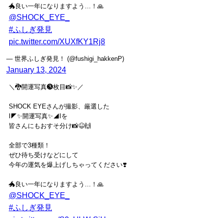
🐲良い一年になりますよう…！🙏
@SHOCK_EYE_
#ふしぎ発見
pic.twitter.com/XUXfKY1Rj8
— 世界ふしぎ発見！ (@fushigi_hakkenP)
January 13, 2024
＼🐉開運写真❸枚目📸✨／
SHOCK EYEさんが撮影、厳選した
I◤✨開運写真✨◢Iを
皆さんにもおすそ分け📸😆🙌
全部で3種類！
ぜひ待ち受けなどにして
今年の運気を爆上げしちゃってください❣️
🐲良い一年になりますよう…！🙏
@SHOCK_EYE_
#ふしぎ発見