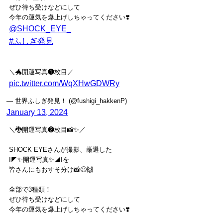
ぜひ待ち受けなどにして
今年の運気を爆上げしちゃってください❣️
@SHOCK_EYE_
#ふしぎ発見
＼🐲開運写真❶枚目／
pic.twitter.com/WqXHwGDWRy
— 世界ふしぎ発見！ (@fushigi_hakkenP)
January 13, 2024
＼🐉開運写真❷枚目📸✨／
SHOCK EYEさんが撮影、厳選した
I◤✨開運写真✨◢Iを
皆さんにもおすそ分け📸😆🙌
全部で3種類！
ぜひ待ち受けなどにして
今年の運気を爆上げしちゃってください❣️