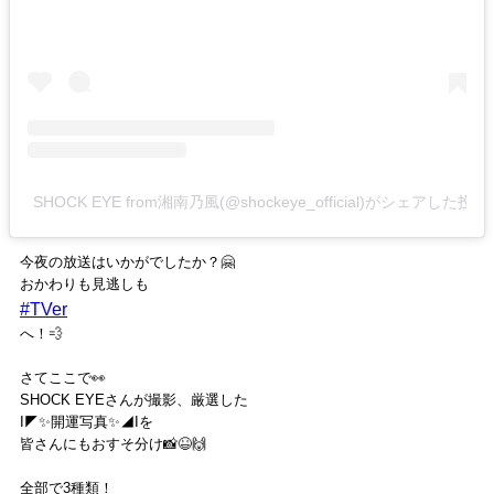
SHOCK EYE from湘南乃風(@shockeye_official)がシェアした投稿
今夜の放送はいかがでしたか？🤗
おかわりも見逃しも
#TVer
へ！💨
さてここで👀
SHOCK EYEさんが撮影、厳選した
I◤✨開運写真✨◢Iを
皆さんにもおすそ分け📸😆🙌
全部で3種類！